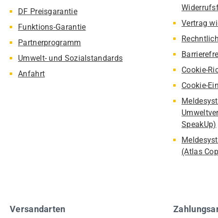
Widerrufs
DF Preisgarantie
Vertrag w
Funktions-Garantie
Rechntlic
Partnerprogramm
Barrierefr
Umwelt- und Sozialstandards
Cookie-Ric
Anfahrt
Cookie-Ei
Meldesyst
Umweltver
SpeakUp)
Meldesyst
(Atlas Co
Versandarten
Zahlungsa