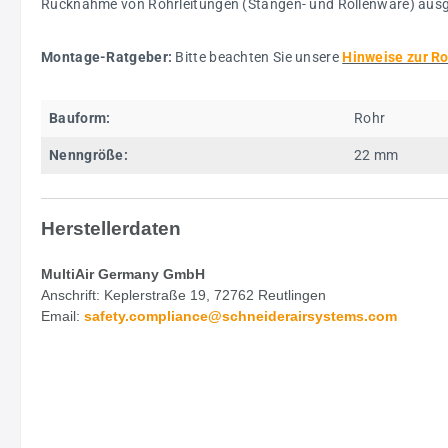
Rücknahme von Rohrleitungen (Stangen- und Rollenware) aus
Montage-Ratgeber:
Bitte beachten Sie unsere
Hinweise zur R
Bauform:
Rohr
Nenngröße:
22 mm
Herstellerdaten
MultiAir Germany GmbH
Anschrift: Keplerstraße 19, 72762 Reutlingen
Email:
safety.
compliance@schneiderairsystems.com