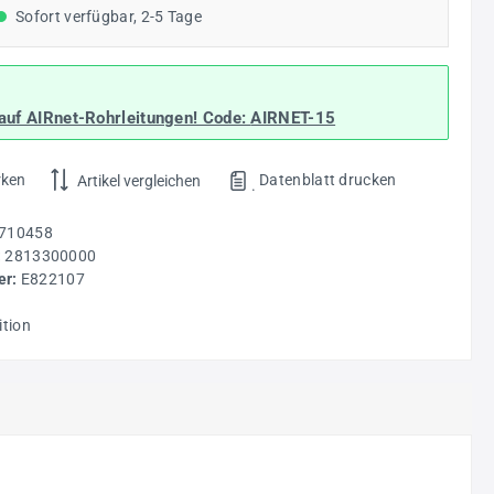
Sofort verfügbar, 2-5 Tage
auf AIRnet-Rohrleitungen! Code:
AIRNET-15
rken
Datenblatt drucken
Artikel vergleichen
.
710458
:
2813300000
r:
E822107
ition