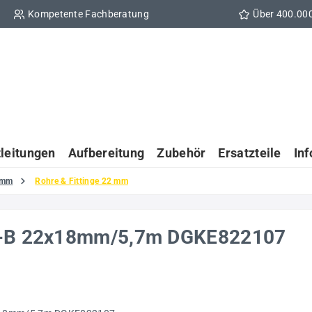
Kompetente Fachberatung
Über 400.00
tleitungen
Aufbereitung
Zubehör
Ersatzteile
In
 mm
Rohre & Fittinge 22 mm
PA-B 22x18mm/5,7m DGKE822107