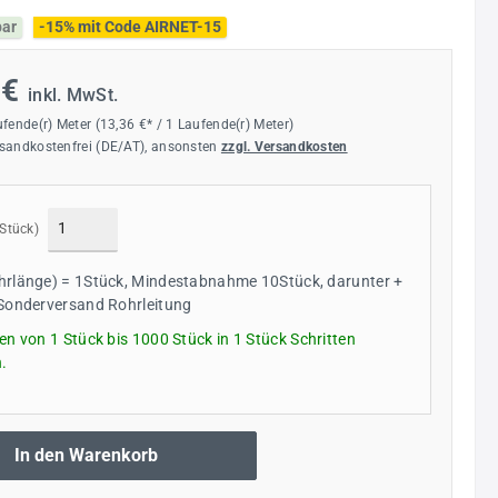
bar
-15% mit Code AIRNET-15
 €
inkl. MwSt.
ufende(r) Meter
(13,36 €* / 1 Laufende(r) Meter)
rsandkostenfrei (DE/AT), ansonsten
zzgl. Versandkosten
(Stück)
hrlänge) = 1Stück, Mindestabnahme 10Stück, darunter +
Sonderversand Rohrleitung
en von 1 Stück bis 1000 Stück in
1
Stück Schritten
n.
In den Warenkorb