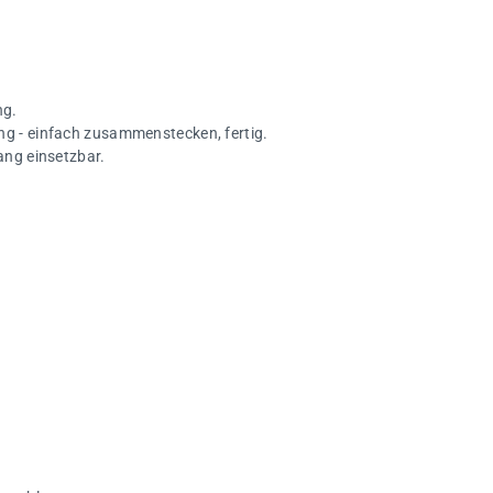
ng.
ng - einfach zusammenstecken, fertig.
ang einsetzbar.