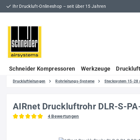
Ihr Druckluft-Onlineshop – seit über 15 Jahren
 Hauptinhalt springen
Zur Suche springen
Zur Hauptnavigation springen
Schneider Kompressoren
Werkzeuge
Druckluf
Druckluftleitungen
Rohrleitungs-Systeme
Stecksystem 15-28
AIRnet Druckluftrohr DLR-S-
4 Bewertungen
Durchschnittliche Bewertung von 5 von 5 Sternen