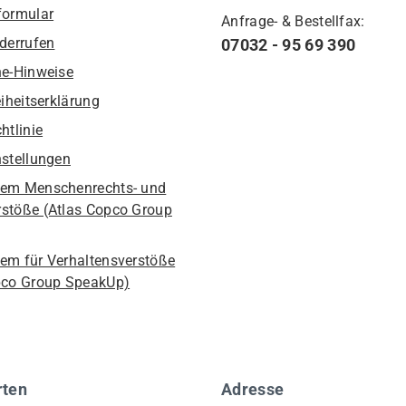
formular
Anfrage- & Bestellfax:
iderrufen
07032 - 95 69 390
he-Hinweise
eiheitserklärung
htlinie
nstellungen
em Menschenrechts- und
stöße (Atlas Copco Group
em für Verhaltensverstöße
pco Group SpeakUp)
rten
Adresse