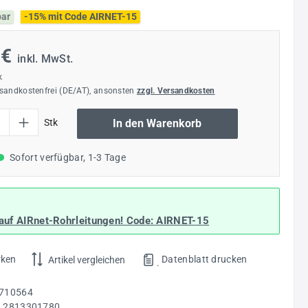
bar
-15% mit Code AIRNET-15
 €
inkl. MwSt.
k
rsandkostenfrei (DE/AT), ansonsten
zzgl. Versandkosten
l: Gib den gewünschten Wert ein oder benutze die Schaltflächen um die Anzahl
Stk
In den Warenkorb
Sofort verfügbar, 1-3 Tage
auf AIRnet-Rohrleitungen! Code:
AIRNET-15
rken
Datenblatt drucken
Artikel vergleichen
.
710564
:
2813301780