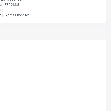
r:
E822335
 kg
t | Express möglich