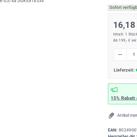
Sofort verfüg
16,18
Inhalt:
1 Stüc
Ab 199,- € ve
Produkt Anzah
Lieferzeit:
15% Rabatt
Artikel me
EAN:
8024900
Hersteller-Nr.