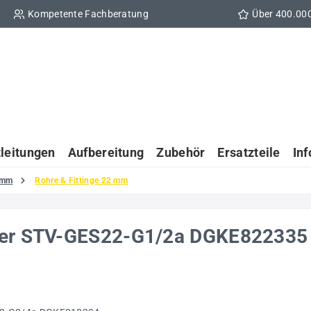
Kompetente Fachberatung
Über 400.00
tleitungen
Aufbereitung
Zubehör
Ersatzteile
In
 mm
Rohre & Fittinge 22 mm
nder STV-GES22-G1/2a DGKE822335