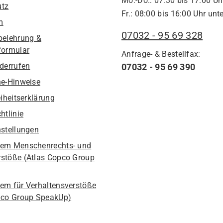
Mo.-Do.: 07:30 bis 17:00 Uh
utz
Fr.: 08:00 bis 16:00 Uhr unte
m
07032 - 95 69 328
belehrung &
formular
Anfrage- & Bestellfax:
iderrufen
07032 - 95 69 390
he-Hinweise
eiheitserklärung
htlinie
nstellungen
em Menschenrechts- und
stöße (Atlas Copco Group
em für Verhaltensverstöße
pco Group SpeakUp)