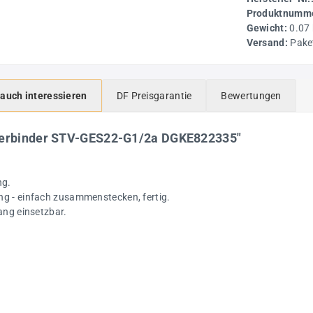
Produktnumme
Gewicht:
0.07
Versand:
Pake
 auch interessieren
DF Preisgarantie
Bewertungen
kverbinder STV-GES22-G1/2a DGKE822335"
ng.
ng - einfach zusammenstecken, fertig.
ang einsetzbar.