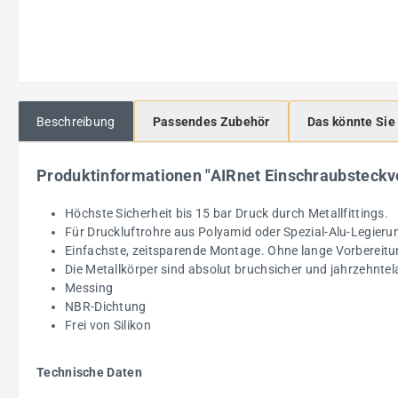
Beschreibung
Passendes Zubehör
Das könnte Sie
Produktinformationen "AIRnet Einschraubstec
Höchste Sicherheit bis 15 bar Druck durch Metallfittings.
Für Druckluftrohre aus Polyamid oder Spezial-Alu-Legieru
Einfachste, zeitsparende Montage. Ohne lange Vorbereitu
Die Metallkörper sind absolut bruchsicher und jahrzehntel
Messing
NBR-Dichtung
Frei von Silikon
Technische Daten