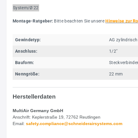
System/Ø
22
Montage-Ratgeber:
Bitte beachten Sie unsere
Hinweise zur R
Gewindetyp:
AG zylindrisch
Anschluss:
1/2"
Bauform:
Steckverbinde
Nenngröße:
22 mm
Herstellerdaten
MultiAir Germany GmbH
Anschrift: Keplerstraße 19, 72762 Reutlingen
Email:
safety.
compliance@schneiderairsystems.com