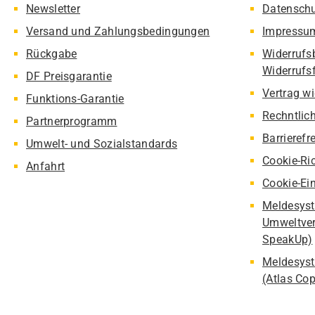
Newsletter
Datensch
Versand und Zahlungsbedingungen
Impressu
Rückgabe
Widerrufs
Widerrufs
DF Preisgarantie
Vertrag w
Funktions-Garantie
Rechntlic
Partnerprogramm
Barrierefr
Umwelt- und Sozialstandards
Cookie-Ric
Anfahrt
Cookie-Ei
Meldesyst
Umweltver
SpeakUp)
Meldesyst
(Atlas Co