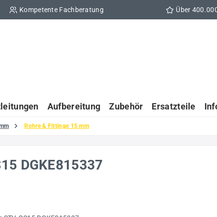
Kompetente Fachberatung
Über 400.00
tleitungen
Aufbereitung
Zubehör
Ersatzteile
In
 mm
Rohre & Fittinge 15 mm
GS15 DGKE815337