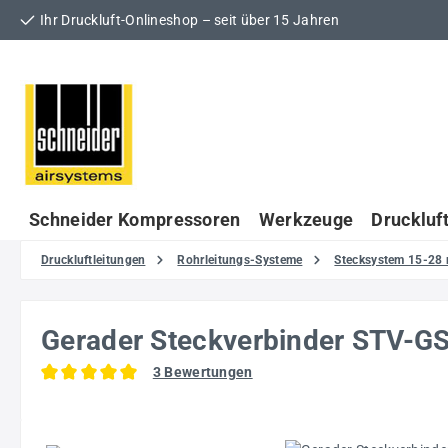
Ihr Druckluft-Onlineshop – seit über 15 Jahren
 Hauptinhalt springen
Zur Suche springen
Zur Hauptnavigation springen
Schneider Kompressoren
Werkzeuge
Druckluf
Druckluftleitungen
Rohrleitungs-Systeme
Stecksystem 15-28
Gerader Steckverbinder STV-
3 Bewertungen
Durchschnittliche Bewertung von 5 von 5 Sternen