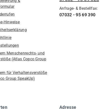
belehrung &
formular
Anfrage- & Bestellfax:
iderrufen
07032 - 95 69 390
he-Hinweise
eiheitserklärung
htlinie
nstellungen
em Menschenrechts- und
stöße (Atlas Copco Group
em für Verhaltensverstöße
pco Group SpeakUp)
rten
Adresse