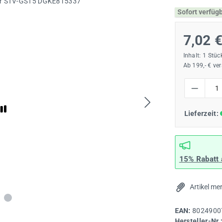
Sofort verfüg
7,02 
Inhalt:
1 Stüc
Ab 199,- € ve
Produkt Anzah
Lieferzeit:
15% Rabatt
Artikel me
EAN:
8024900
Hersteller-Nr.