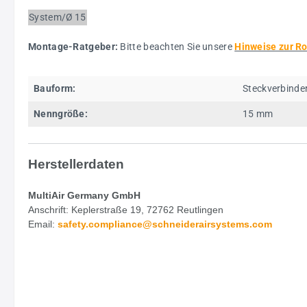
System/Ø
15
Montage-Ratgeber:
Bitte beachten Sie unsere
Hinweise zur R
Bauform:
Steckverbinde
Nenngröße:
15 mm
Herstellerdaten
MultiAir Germany GmbH
Anschrift: Keplerstraße 19, 72762 Reutlingen
Email:
safety.
compliance@schneiderairsystems.com