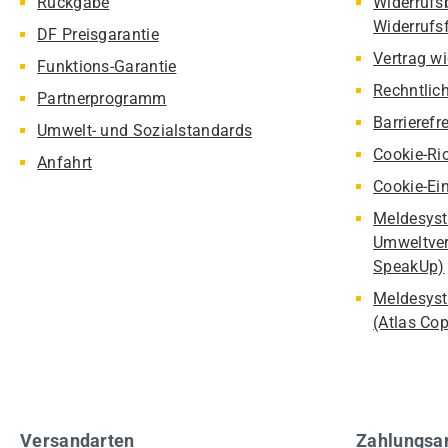
Rückgabe
Widerrufs
Widerrufs
DF Preisgarantie
Vertrag w
Funktions-Garantie
Rechntlic
Partnerprogramm
Barrierefr
Umwelt- und Sozialstandards
Cookie-Ric
Anfahrt
Cookie-Ei
Meldesyst
Umweltver
SpeakUp)
Meldesyst
(Atlas Co
Versandarten
Zahlungsa