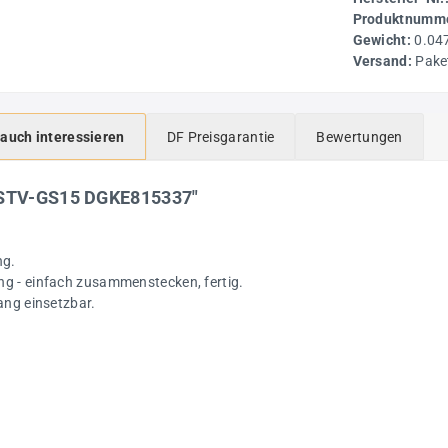
Produktnumme
Gewicht:
0.04
Versand:
Pake
 auch interessieren
DF Preisgarantie
Bewertungen
r STV-GS15 DGKE815337"
ng.
ng - einfach zusammenstecken, fertig.
ang einsetzbar.