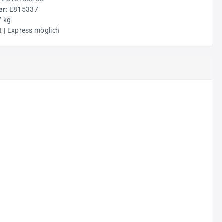
r:
E815337
7 kg
t | Express möglich