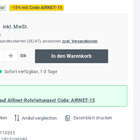
bar
-15% mit Code AIRNET-15
€
inkl. MwSt.
k
rsandkostenfrei (DE/AT), ansonsten
zzgl. Versandkosten
l: Gib den gewünschten Wert ein oder benutze die Schaltflächen um die Anzahl
Stk
In den Warenkorb
Sofort verfügbar, 1-3 Tage
auf AIRnet-Rohrleitungen! Code:
AIRNET-15
rken
Datenblatt drucken
Artikel vergleichen
.
710335
:
2813100280