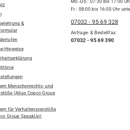
Mo.-Do.: 07:30 bis 17:00 Uh
utz
Fr.: 08:00 bis 16:00 Uhr unte
m
07032 - 95 69 328
belehrung &
formular
Anfrage- & Bestellfax:
iderrufen
07032 - 95 69 390
he-Hinweise
eiheitserklärung
htlinie
nstellungen
em Menschenrechts- und
stöße (Atlas Copco Group
em für Verhaltensverstöße
pco Group SpeakUp)