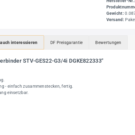
Hersteller-Nr.
Produktnumme
Gewicht:
0.08
Versand:
Pake
 auch interessieren
DF Preisgarantie
Bewertungen
kverbinder STV-GES22-G3/4i DGKE822333"
ng.
ng - einfach zusammenstecken, fertig.
ang einsetzbar.