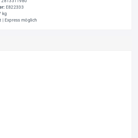
:
2813311980
r:
E822333
7 kg
t | Express möglich