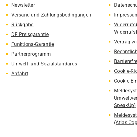
Newsletter
Datensch
Versand und Zahlungsbedingungen
Impressu
Rückgabe
Widerrufs
Widerrufs
DF Preisgarantie
Vertrag w
Funktions-Garantie
Rechntlic
Partnerprogramm
Barrierefr
Umwelt- und Sozialstandards
Cookie-Ric
Anfahrt
Cookie-Ei
Meldesyst
Umweltver
SpeakUp)
Meldesyst
(Atlas Co