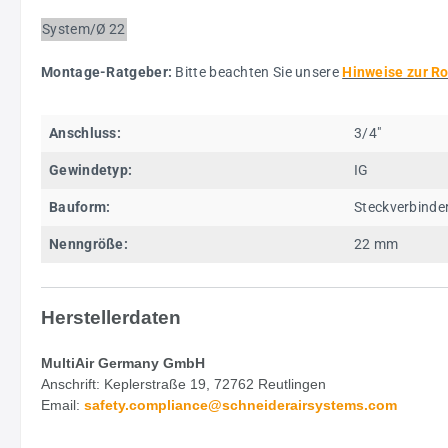
System/Ø
22
Montage-Ratgeber:
Bitte beachten Sie unsere
Hinweise zur R
Anschluss:
3/4"
Gewindetyp:
IG
Bauform:
Steckverbinde
Nenngröße:
22 mm
Herstellerdaten
MultiAir Germany GmbH
Anschrift: Keplerstraße 19, 72762 Reutlingen
Email:
safety.
compliance@schneiderairsystems.com