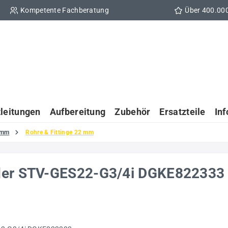
Kompetente Fachberatung
Über 400.00
tleitungen
Aufbereitung
Zubehör
Ersatzteile
In
 mm
Rohre & Fittinge 22 mm
nder STV-GES22-G3/4i DGKE822333