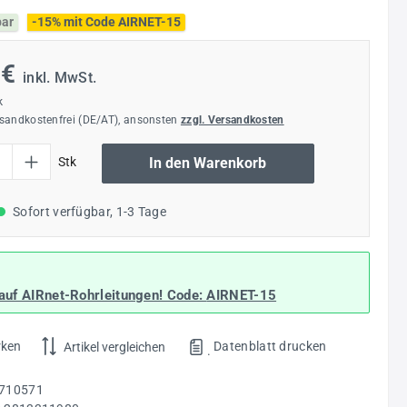
bar
-15% mit Code AIRNET-15
 €
inkl. MwSt.
k
rsandkostenfrei (DE/AT), ansonsten
zzgl. Versandkosten
l: Gib den gewünschten Wert ein oder benutze die Schaltflächen um die Anzahl
Stk
In den Warenkorb
Sofort verfügbar, 1-3 Tage
auf AIRnet-Rohrleitungen! Code:
AIRNET-15
rken
Datenblatt drucken
Artikel vergleichen
.
710571