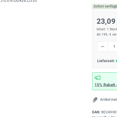
Sofort verfüg
23,09
Inhalt:
1 Stüc
Ab 199,- € ve
Produkt Anzah
Lieferzeit:
15% Rabatt
Artikel me
EAN:
8024900