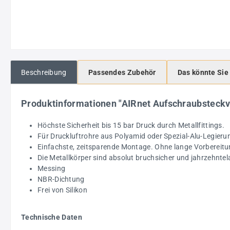
Beschreibung
Passendes Zubehör
Das könnte Sie
Produktinformationen "AIRnet Aufschraubstec
Höchste Sicherheit bis 15 bar Druck durch Metallfittings.
Für Druckluftrohre aus Polyamid oder Spezial-Alu-Legieru
Einfachste, zeitsparende Montage. Ohne lange Vorbereitu
Die Metallkörper sind absolut bruchsicher und jahrzehntel
Messing
NBR-Dichtung
Frei von Silikon
Technische Daten