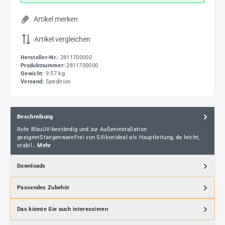
Artikel merken
Artikel vergleichen
Hersteller-Nr.:
2811700000
Produktnummer:
2811700000
Gewicht:
9.57 kg
Versand:
Spedition
Beschreibung
Rohr BlauUV-beständig und zur Außeninstallation
geeignetStangenwareFrei von SilikonIdeal als Hauptleitung, da leicht,
stabil…
Mehr
Downloads
Passendes Zubehör
Das könnte Sie auch interessieren