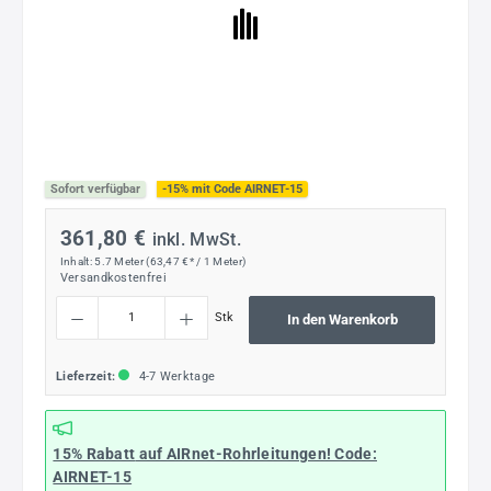
Sofort verfügbar
-15% mit Code AIRNET-15
361,80 €
inkl. MwSt.
Inhalt:
5.7 Meter
(63,47 €* / 1 Meter)
Versandkostenfrei
Produkt Anzahl: Gib den gewünschten Wert ein oder benutze die Schaltflächen um die
Stk
In den Warenkorb
Lieferzeit:
4-7 Werktage
15% Rabatt
auf AIRnet-Rohrleitungen! Code:
AIRNET-15