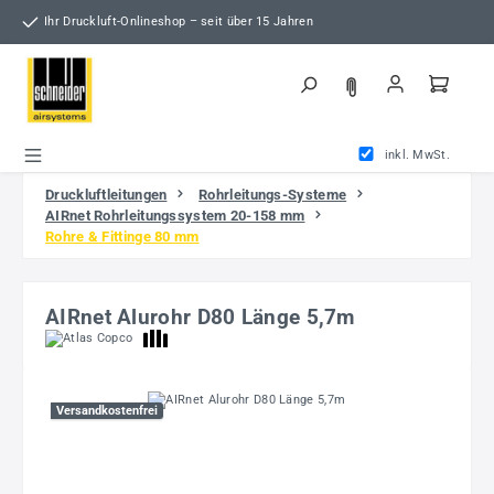
Zum Hauptinhalt springen
Ihr Druckluft-Onlineshop – seit über 15 Jahren
inkl. MwSt.
Druckluftleitungen
Rohrleitungs-Systeme
AIRnet Rohrleitungssystem 20-158 mm
Rohre & Fittinge 80 mm
AIRnet Alurohr D80 Länge 5,7m
Bildergalerie überspringen
Versandkostenfrei