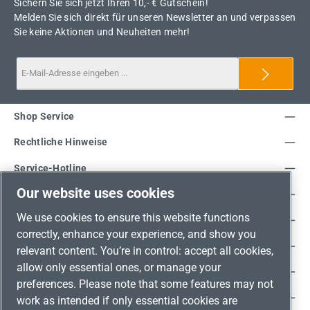
Sichern Sie sich jetzt Ihren 10,- € Gutschein!
Melden Sie sich direkt für unseren Newsletter an und verpassen
Sie keine Aktionen und Neuheiten mehr!
Shop Service
Rechtliche Hinweise
Service-Hotline
Our website uses cookies
Unsere Vorteile
We use cookies to ensure this website functions
Versandarten
correctly, enhance your experience, and show you
Zahlungsarten
relevant content. You’re in control: accept all cookies,
allow only essential ones, or manage your
Adresse
preferences. Please note that some features may not
Umweltschutz & Partnerschaft
work as intended if only essential cookies are