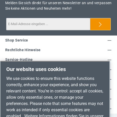
Melden Sie sich direkt für unseren Newsletter an und verpassen
Sie keine Aktionen und Neuheiten mehr!
Shop Service
Rechtliche Hinweise
Service-Hotline
Our website uses cookies
Unsere Vorteile
We use cookies to ensure this website functions
Versandarten
correctly, enhance your experience, and show you
Zahlungsarten
relevant content. You’re in control: accept all cookies,
allow only essential ones, or manage your
Adresse
preferences. Please note that some features may not
Umweltschutz & Partnerschaft
work as intended if only essential cookies are
enabled.
Weitere Informationen finden Sie in unserer