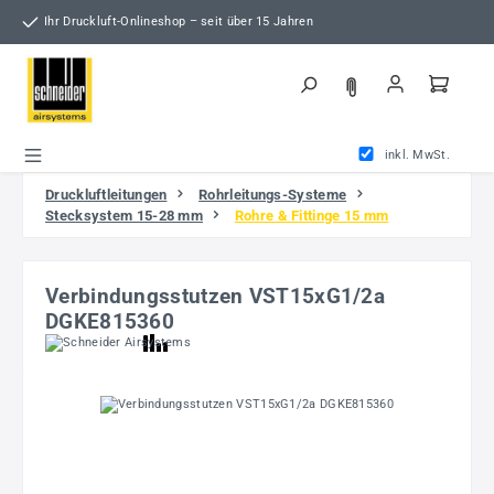
Zum Hauptinhalt springen
Ihr Druckluft-Onlineshop – seit über 15 Jahren
inkl. MwSt.
Druckluftleitungen
Rohrleitungs-Systeme
Stecksystem 15-28 mm
Rohre & Fittinge 15 mm
Verbindungsstutzen VST15xG1/2a
DGKE815360
Bildergalerie überspringen