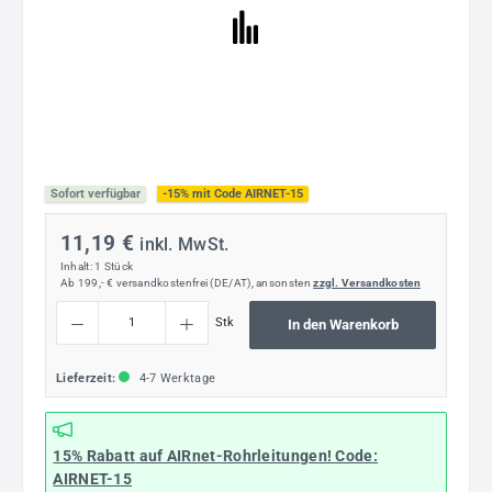
Sofort verfügbar
-15% mit Code AIRNET-15
11,19 €
inkl. MwSt.
Inhalt:
1 Stück
Ab 199,- € versandkostenfrei (DE/AT), ansonsten
zzgl. Versandkosten
Produkt Anzahl: Gib den gewünschten Wert ein oder benutze die Schaltflächen um die
Stk
In den Warenkorb
Lieferzeit:
4-7 Werktage
15% Rabatt
auf AIRnet-Rohrleitungen! Code:
AIRNET-15