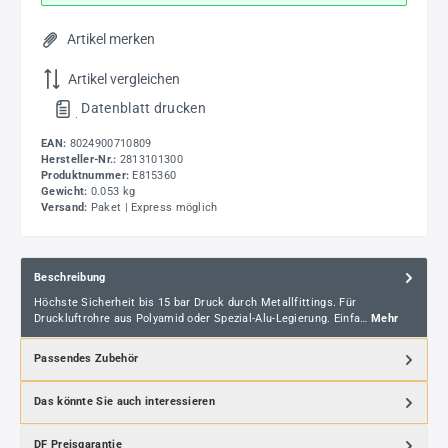
Artikel merken
Artikel vergleichen
Datenblatt drucken
.
EAN:
8024900710809
Hersteller-Nr.:
2813101300
Produktnummer:
E815360
Gewicht:
0.053 kg
Versand:
Paket | Express möglich
Beschreibung
Höchste Sicherheit bis 15 bar Druck durch Metallfittings. Für
Druckluftrohre aus Polyamid oder Spezial-Alu-Legierung. Einfa…
Mehr
Passendes Zubehör
Das könnte Sie auch interessieren
DF Preisgarantie