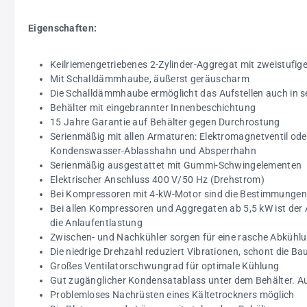
Eigenschaften:
Keilriemengetriebenes 2-Zylinder-Aggregat mit zweistufig
Mit Schalldämmhaube, äußerst geräuscharm
Die Schalldämmhaube ermöglicht das Aufstellen auch in s
Behälter mit eingebrannter Innenbeschichtung
15 Jahre Garantie auf Behälter gegen Durchrostung
Serienmäßig mit allen Armaturen: Elektromagnetventil oder
Kondenswasser-Ablasshahn und Absperrhahn
Serienmäßig ausgestattet mit Gummi-Schwingelementen
Elektrischer Anschluss 400 V/50 Hz (Drehstrom)
Bei Kompressoren mit 4-kW-Motor sind die Bestimmungen 
Bei allen Kompressoren und Aggregaten ab 5,5 kW ist der
die Anlaufentlastung
Zwischen- und Nachkühler sorgen für eine rasche Abkühlu
Die niedrige Drehzahl reduziert Vibrationen, schont die B
Großes Ventilatorschwungrad für optimale Kühlung
Gut zugänglicher Kondensatablass unter dem Behälter. A
Problemloses Nachrüsten eines Kältetrockners möglich