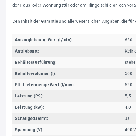
der Haus- oder Wohnungstür oder am Klingelschild an den voraus
Den Inhalt der Garantie und alle wesentlichen Angaben, die für
Ansaugleistung Wert (l/min):
660
Antriebsart:
Keilr
Behälterausführung:
steh
Behältervolumen (l):
500
Eff. Liefermenge Wert (l/min):
520
Leistung (PS):
5,5
Leistung (kW):
4,0
Schallgedämmt:
Ja
Spannung (V):
400 