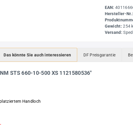
EAN:
4011666
Hersteller-Nr.
Produktnumme
Gewicht:
254 
Versand:
Sped
Das könnte Sie auch interessieren
DF Preisgarantie
Be
UNM STS 660-10-500 XS 1121580536"
platziertem Handloch
.