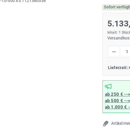
Sofort verfüg
5.133
Inhalt:
1 Stüc
Versandkost
Produkt Anzah
Lieferzeit:
ab 250 € --
ab 500 € --
ab 1.000 € 
Artikel me