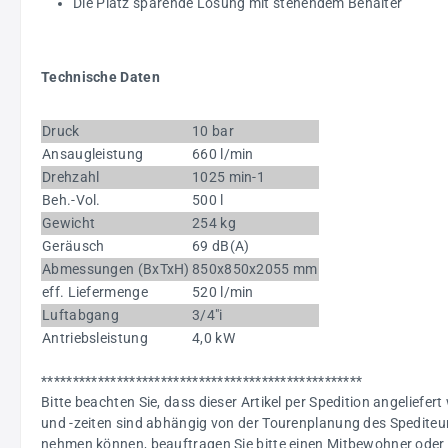
Die Platz sparende Lösung mit stehendem Behälter
Technische Daten
Druck
10 bar
Ansaugleistung
660 l/min
Drehzahl
1025 min-1
Beh.-Vol.
500 l
Gewicht
254 kg
Geräusch
69 dB(A)
Abmessungen (BxTxH)
850x850x2055 mm
eff. Liefermenge
520 l/min
Luftabgang
3/4"i
Antriebsleistung
4,0 kW
***************************************************
Bitte beachten Sie, dass dieser Artikel per Spedition angeliefert
und -zeiten sind abhängig von der Tourenplanung des Spediteur
nehmen können, beauftragen Sie bitte einen Mitbewohner oder 