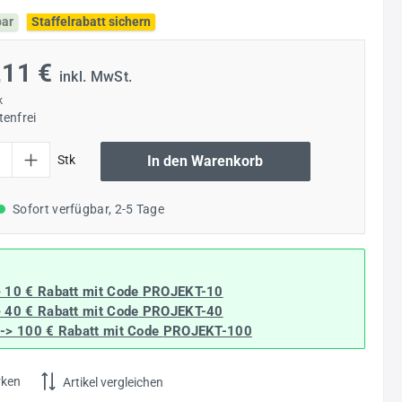
bar
Staffelrabatt sichern
,11 €
inkl. MwSt.
k
enfrei
l: Gib den gewünschten Wert ein oder benutze die Schaltflächen um die Anzahl
Stk
In den Warenkorb
Sofort verfügbar, 2-5 Tage
> 10 € Rabatt mit Code
PROJEKT-10
> 40 € Rabatt
mit Code
PROJEKT-40
--> 100 € Rabatt mit Code
PROJEKT-100
rken
Artikel vergleichen