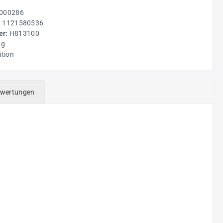
000286
:
1121580536
r:
H813100
kg
ition
wertungen