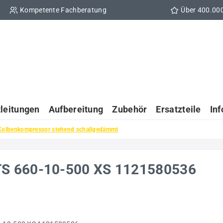
Kompetente Fachberatung
Über 400.00
tleitungen
Aufbereitung
Zubehör
Ersatzteile
In
Kolbenkompressor stehend schallgedämmt
TS 660-10-500 XS 1121580536