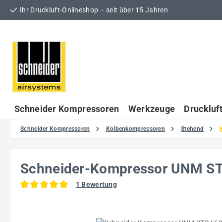
Ihr Druckluft-Onlineshop – seit über 15 Jahren
 Hauptinhalt springen
Zur Suche springen
Zur Hauptnavigation springen
Schneider Kompressoren
Werkzeuge
Druckluf
Schneider Kompressoren
Kolbenkompressoren
Stehend
Schneider-Kompressor UNM S
1 Bewertung
Durchschnittliche Bewertung von 5 von 5 Sternen