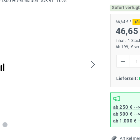
Sofort verfüg
66,64 € *
(S
46,65
Inhalt:
1 Stüc
Ab 199,- € ve
Produkt Anzah
Lieferzeit:
ab 250 € --
ab 500 € --
ab 1.000 € 
Artikel me