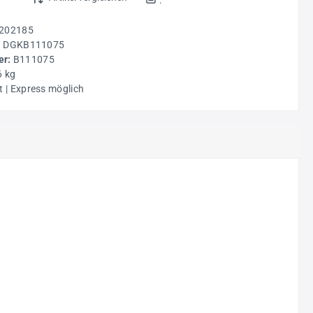
202185
:
DGKB111075
r:
B111075
6 kg
t | Express möglich