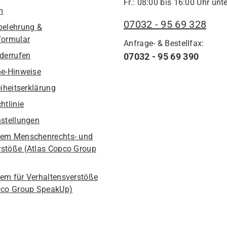
Fr.: 08:00 bis 16:00 Uhr unte
m
07032 - 95 69 328
belehrung &
formular
Anfrage- & Bestellfax:
iderrufen
07032 - 95 69 390
he-Hinweise
eiheitserklärung
htlinie
nstellungen
em Menschenrechts- und
stöße (Atlas Copco Group
em für Verhaltensverstöße
pco Group SpeakUp)