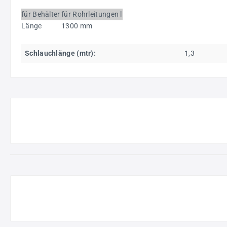
für Behälter
für Rohrleitungen l
Länge
1300 mm
Schlauchlänge (mtr):
1,3