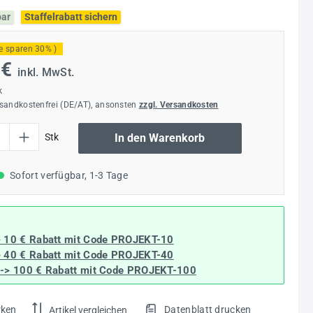
bar
Staffelrabatt sichern
ie sparen 30% )
 €
inkl. MwSt.
k
rsandkostenfrei (DE/AT), ansonsten
zzgl. Versandkosten
l: Gib den gewünschten Wert ein oder benutze die Schaltflächen um die Anzahl
Stk
In den Warenkorb
Sofort verfügbar, 1-3 Tage
> 10 € Rabatt mit Code
PROJEKT-10
> 40 € Rabatt
mit Code
PROJEKT-40
--> 100 € Rabatt mit Code
PROJEKT-100
rken
Datenblatt drucken
Artikel vergleichen
.