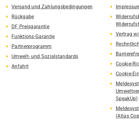
Versand und Zahlungsbedingungen
Impressu
Rückgabe
Widerrufs
Widerrufs
DF Preisgarantie
Vertrag w
Funktions-Garantie
Rechntlic
Partnerprogramm
Barrierefr
Umwelt- und Sozialstandards
Cookie-Ric
Anfahrt
Cookie-Ei
Meldesyst
Umweltver
SpeakUp)
Meldesyst
(Atlas Co