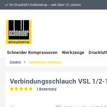
Ihr Druckluft-Onlineshop – seit über 15 Jahren
 Hauptinhalt springen
Zur Suche springen
Zur Hauptnavigation springen
Schneider Kompressoren
Werkzeuge
Druckluf
Zubehör
Verbindungs-Schläuche
Verbindungsschlauch VSL 1/2
1 Bewertung
Durchschnittliche Bewertung von 5 von 5 Sternen