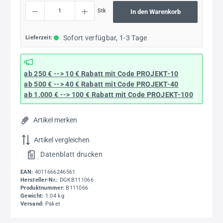
Produkt Anzahl: Gib den gewünschten Wert ein oder benutze die Schaltflächen um die
Stk
In den Warenkorb
Sofort verfügbar, 1-3 Tage
Lieferzeit:
ab 250 € --> 10 € Rabatt mit Code
PROJEKT-10
ab 500 € --> 40 € Rabatt
mit Code
PROJEKT-40
ab 1.000 € --> 100 € Rabatt mit Code
PROJEKT-100
Artikel merken
Artikel vergleichen
Datenblatt drucken
.
EAN:
4011666246561
Hersteller-Nr.:
DGKB111066
Produktnummer:
B111066
Gewicht:
1.04 kg
Versand:
Paket