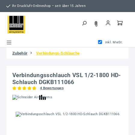
Zum Hauptinhalt springen
Ihr Druckluft-Onlineshop – seit über 15 Jahren
inkl. MwSt.
Zubehör
Verbindungs-Schläuche
Verbindungsschlauch VSL 1/2-1800 HD-
Schlauch DGKB111066
4 Bewertungen
Durchschnittliche Bewertung von 4.88 von 5 Sternen
Bildergalerie überspringen