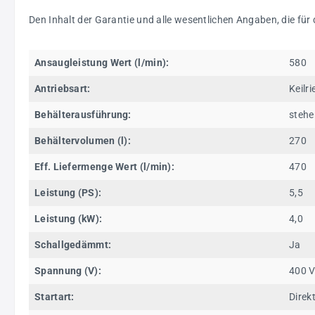
Den Inhalt der Garantie und alle wesentlichen Angaben, die für
Ansaugleistung Wert (l/min):
580
Antriebsart:
Keilr
Behälterausführung:
steh
Behältervolumen (l):
270
Eff. Liefermenge Wert (l/min):
470
Leistung (PS):
5,5
Leistung (kW):
4,0
Schallgedämmt:
Ja
Spannung (V):
400 
Startart:
Direk