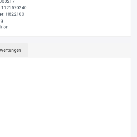
000217
:
1121570240
r:
H822100
kg
ition
wertungen