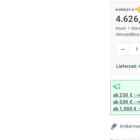
6.008,31 € *
4.626
Inhalt:
1 Stüc
Versandkost
Produkt Anzah
Lieferzeit:
ab 250 € --
ab 500 € --
ab 1.000 € 
Artikel me