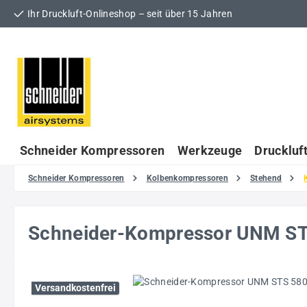
Ihr Druckluft-Onlineshop – seit über 15 Jahren
 Hauptinhalt springen
Zur Suche springen
Zur Hauptnavigation springen
Schneider Kompressoren
Werkzeuge
Druckluf
Schneider Kompressoren
Kolbenkompressoren
Stehend
Schneider-Kompressor UNM S
Bildergalerie überspringen
Versandkostenfrei