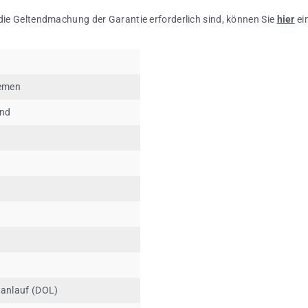
 die Geltendmachung der Garantie erforderlich sind, können Sie
hier
ei
iemen
end
V
tanlauf (DOL)