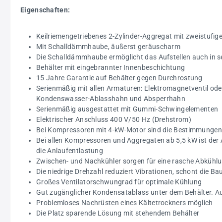
Eigenschaften:
Keilriemengetriebenes 2-Zylinder-Aggregat mit zweistufig
Mit Schalldämmhaube, äußerst geräuscharm
Die Schalldämmhaube ermöglicht das Aufstellen auch in s
Behälter mit eingebrannter Innenbeschichtung
15 Jahre Garantie auf Behälter gegen Durchrostung
Serienmäßig mit allen Armaturen: Elektromagnetventil oder
Kondenswasser-Ablasshahn und Absperrhahn
Serienmäßig ausgestattet mit Gummi-Schwingelementen
Elektrischer Anschluss 400 V/50 Hz (Drehstrom)
Bei Kompressoren mit 4-kW-Motor sind die Bestimmungen 
Bei allen Kompressoren und Aggregaten ab 5,5 kW ist der
die Anlaufentlastung
Zwischen- und Nachkühler sorgen für eine rasche Abkühlu
Die niedrige Drehzahl reduziert Vibrationen, schont die B
Großes Ventilatorschwungrad für optimale Kühlung
Gut zugänglicher Kondensatablass unter dem Behälter. A
Problemloses Nachrüsten eines Kältetrockners möglich
Die Platz sparende Lösung mit stehendem Behälter