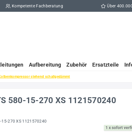
Kompetente Fachberatung
Über 400.00
tleitungen
Aufbereitung
Zubehör
Ersatzteile
In
Kolbenkompressor stehend schallgedämmt
TS 580-15-270 XS 1121570240
1 x sofort ver