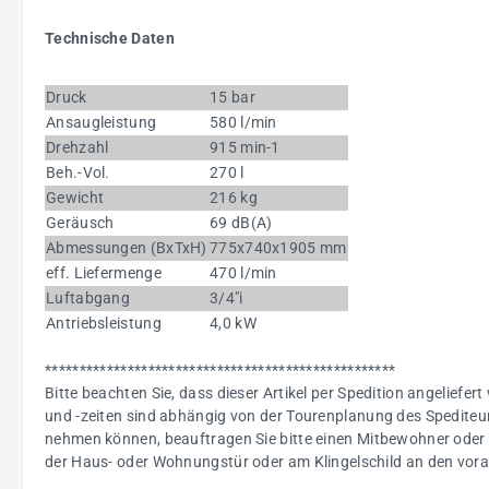
Technische Daten
Druck
15 bar
Ansaugleistung
580 l/min
Drehzahl
915 min-1
Beh.-Vol.
270 l
Gewicht
216 kg
Geräusch
69 dB(A)
Abmessungen (BxTxH)
775x740x1905 mm
eff. Liefermenge
470 l/min
Luftabgang
3/4"i
Antriebsleistung
4,0 kW
***************************************************
Bitte beachten Sie, dass dieser Artikel per Spedition angeliefert
und -zeiten sind abhängig von der Tourenplanung des Spediteur
nehmen können, beauftragen Sie bitte einen Mitbewohner oder 
der Haus- oder Wohnungstür oder am Klingelschild an den voraus