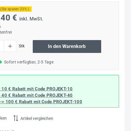
(Sie sparen 23% )
,40 €
inkl. MwSt.
k
enfrei
l: Gib den gewünschten Wert ein oder benutze die Schaltflächen um die Anzahl
Stk
In den Warenkorb
Sofort verfügbar, 2-5 Tage
> 10 € Rabatt mit Code
PROJEKT-10
> 40 € Rabatt
mit Code
PROJEKT-40
--> 100 € Rabatt mit Code
PROJEKT-100
rken
Artikel vergleichen