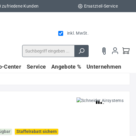
0 zufriedene Kunden
Ersatzteil-Service
inkl. MwSt.
fo-Center
Service
Angebote %
Unternehmen
fügbar
Staffelrabatt sichern