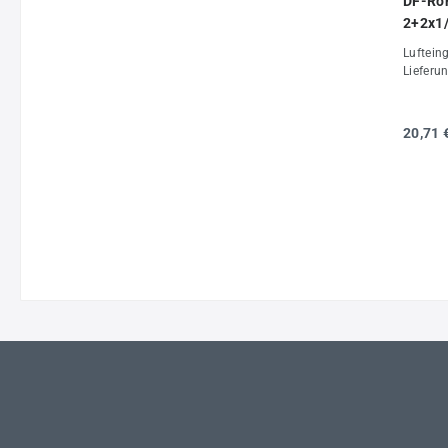
DF-Ro
2+2x1/
28130
Luftein
Lieferun
20,71 