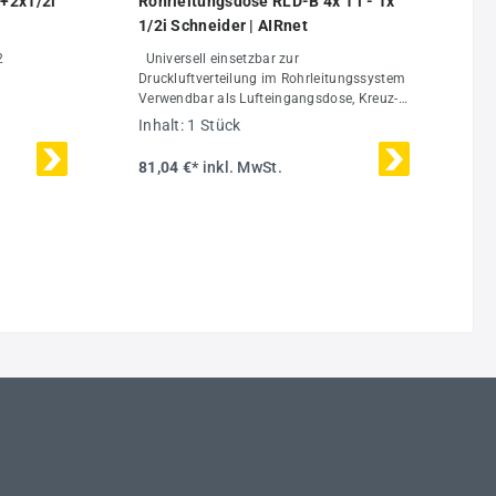
+2x1/2i
Rohrleitungsdose RLD-B 4x 1"i - 1x
1/2i Schneider | AIRnet
2
Universell einsetzbar zur
Druckluftverteilung im Rohrleitungssystem
Verwendbar als Lufteingangsdose, Kreuz-
und Endverteilerdose Ideal zu kombinieren
Inhalt:
1 Stück
mit dem Stecksystem 28 mm und den
passenden Rohrklemmen, da der
81,04 €*
inkl. MwSt.
Wandabstand perfekt abgestimmt ist 4
Lufteingänge in G3/4"i, 1 Luftausgang
G1/2"i mit Schnittstelle für Topdose Körper
aus schwarz harteloxiertem Aluminium
Abmessungen LxBxH: 90x90x53 mm
Montage-Ratgeber: Bitte beachten Sie
unsere Hinweise zur Rohrleitungsmontage!