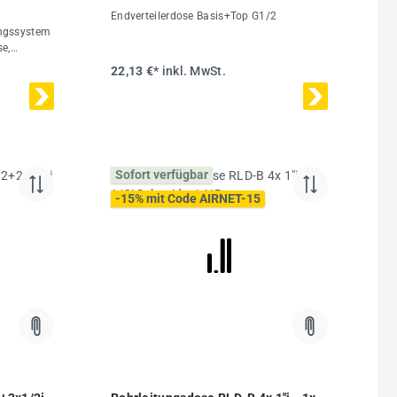
Endverteilerdose Basis+Top G1/2
ungssystem
e,
se Ideal zu
22,13 €*
inkl. MwSt.
em 15-22
t ist
 mit
usgang mit
Sofort verfügbar
fachen
aus
-15% mit Code AIRNET-15
ktem
n kann
H:
mm Höhe
t
r