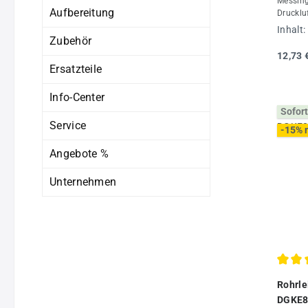
Messing
Aufbereitung
Drucklu
Verwend
Inhalt:
Verteil
Zubehör
kombini
12,73 
mm und
Ersatzteile
Rohrlei
Wandabs
Info-Center
Luftein
Sofort
Messing
Service
integrie
-15% 
Montage
schlagf
Angebote %
Polyami
abnehmb
Unternehmen
Bohrsch
Abmess
85x85x
Montage
unsere 
Durchs
Rohrle
DGKE80