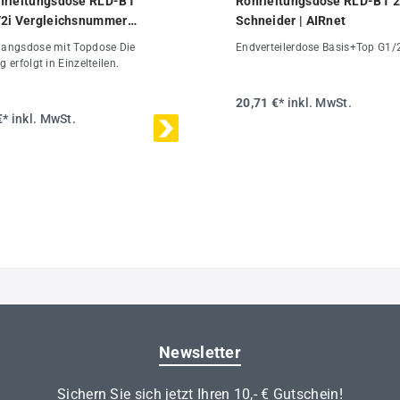
hrleitungsdose RLD-BT
Rohrleitungsdose RLD-BT 2
2i Vergleichsnummer
Schneider | AIRnet
02821
gangsdose mit Topdose Die
Endverteilerdose Basis+Top G1/
g erfolgt in Einzelteilen.
20,71 €*
inkl. MwSt.
€*
inkl. MwSt.
Newsletter
Sichern Sie sich jetzt Ihren 10,- € Gutschein!