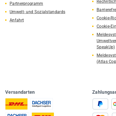
Rechntlic
Partnerprogramm
Barrierefr
Umwelt- und Sozialstandards
Cookie-Ric
Anfahrt
Cookie-Ei
Meldesyst
Umweltver
SpeakUp)
Meldesyst
(Atlas Co
Versandarten
Zahlungsa