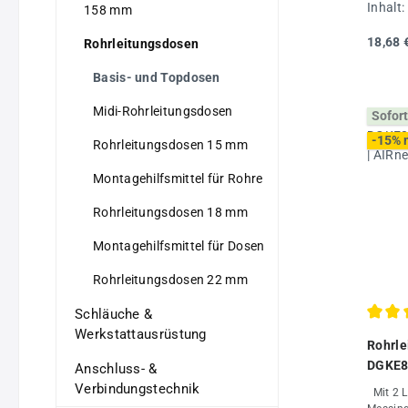
Verteil
Inhalt:
158 mm
kombini
mm und
18,68 
Rohrleitungsdosen
Rohrlei
Wandabs
Basis- und Topdosen
Luftein
Messing
Midi-Rohrleitungsdosen
Sofort
integrie
Montage
-15% 
Rohrleitungsdosen 15 mm
schlagf
Polyami
Montagehilfsmittel für Rohre
abnehmb
Bohrsch
Rohrleitungsdosen 18 mm
Abmess
85x85x
Montagehilfsmittel für Dosen
Mit 4 L
Messinggewinde Mo
Rohrleitungsdosen 22 mm
beachte
Rohrlei
Schläuche &
Durchs
Werkstattausrüstung
Rohrle
DGKE8
Anschluss- &
| AIRn
Verbindungstechnik
Mit 2 Luftanschlüssen G1/2"i, mit