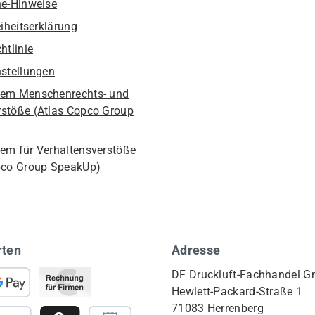
he-Hinweise
eiheitserklärung
htlinie
nstellungen
em Menschenrechts- und
stöße (Atlas Copco Group
em für Verhaltensverstöße
pco Group SpeakUp)
rten
Adresse
DF Druckluft-Fachhandel 
Hewlett-Packard-Straße 1
71083 Herrenberg