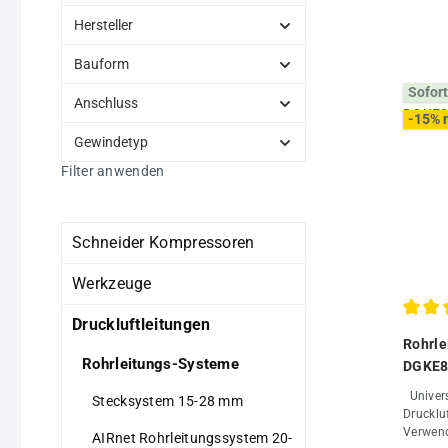
Hersteller
Bauform
Sofort
Anschluss
-15% 
Gewindetyp
Filter anwenden
Schneider Kompressoren
Werkzeuge
Druckluftleitungen
Durchs
Rohrle
Rohrleitungs-Systeme
DGKE80
Universell einsetzbar zur
Stecksystem 15-28 mm
Drucklu
Verwend
AIRnet Rohrleitungssystem 20-