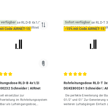
 verfügbar
Sofort verfügbar
mit Code AIRNET-15
-15% mit Code AIRNET-15
chnittliche Bewertung von 5 von 5 Sternen
Durchschnittliche Bewertung
itungsdose RLD-B 4x1/2i
Rohrleitungsdose RLD-T 3x
0232 Schneider | AIRnet
DGKE800241 Schneider | A
Die perfekte Erweiterung der Basis-Dosen
ftverteilung im Rohrleitungssystem
G1/2" und G1" Zur Generierung 
bar als Lufteingangsdose,
weiteren Luftabgängen Einfach 