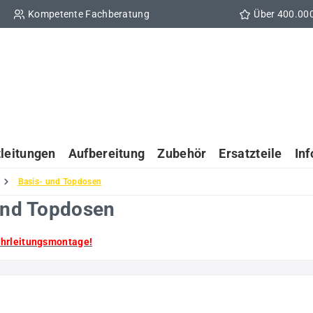
Kompetente Fachberatung
Über 400.00
tleitungen
Aufbereitung
Zubehör
Ersatzteile
In
Basis- und Topdosen
 und Topdosen
ohrleitungsmontage!