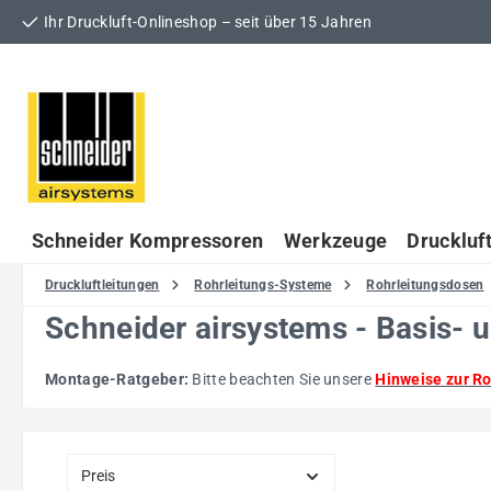
Ihr Druckluft-Onlineshop – seit über 15 Jahren
 Hauptinhalt springen
Zur Suche springen
Zur Hauptnavigation springen
Schneider Kompressoren
Werkzeuge
Druckluf
Druckluftleitungen
Rohrleitungs-Systeme
Rohrleitungsdosen
Schneider airsystems - Basis-
Montage-Ratgeber:
Bitte beachten Sie unsere
Hinweise zur R
Preis