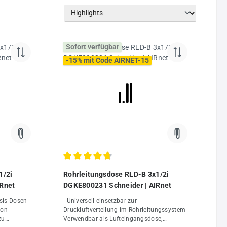
Sofort verfügbar
-15% mit Code AIRNET-15
 von 5 von 5 Sternen
Durchschnittliche Bewertung von 4.75 von 5 Ster
1/2i
Rohrleitungsdose RLD-B 3x1/2i
IRnet
DGKE800231 Schneider | AIRnet
Universell einsetzbar zur
von
Druckluftverteilung im Rohrleitungssystem
zu
Verwendbar als Lufteingangsdose,