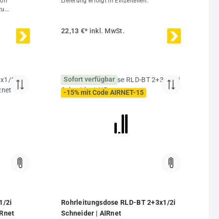
von
Lieferung erfolgt in Einzelteilen.
zu
isdose
terial,
22,13 €*
inkl. MwSt.
ppe -
er aus
ktem
ngen
x45 mm Mit
Sofort verfügbar
-15% mit Code AIRNET-15
r
 von 4 von 5 Sternen
1/2i
Rohrleitungsdose RLD-BT 2+3x1/2i
IRnet
Schneider | AIRnet