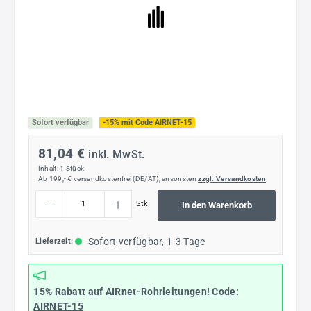
Sofort verfügbar
-15% mit Code AIRNET-15
81,04 €
inkl. MwSt.
Inhalt:
1 Stück
Ab 199,- € versandkostenfrei (DE/AT), ansonsten
zzgl. Versandkosten
Produkt Anzahl: Gib den gewünschten Wert ein oder benutze die Schaltflächen um die
Stk
In den Warenkorb
Sofort verfügbar, 1-3 Tage
Lieferzeit:
15% Rabatt
auf AIRnet-Rohrleitungen! Code:
AIRNET-15