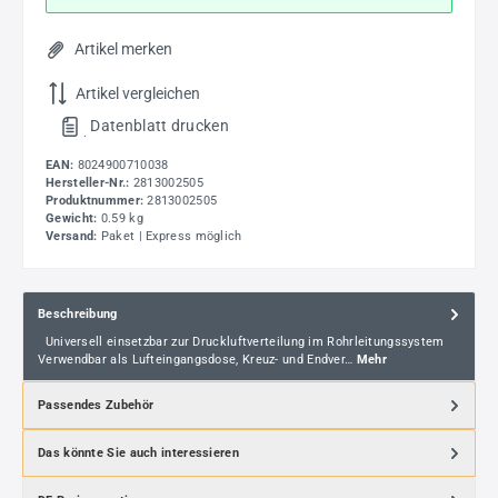
Artikel merken
Artikel vergleichen
Datenblatt drucken
.
EAN:
8024900710038
Hersteller-Nr.:
2813002505
Produktnummer:
2813002505
Gewicht:
0.59 kg
Versand:
Paket | Express möglich
Beschreibung
Universell einsetzbar zur Druckluftverteilung im Rohrleitungssystem
Verwendbar als Lufteingangsdose, Kreuz- und Endver…
Mehr
Passendes Zubehör
Das könnte Sie auch interessieren