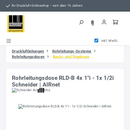
Zum Hauptinhalt springen
Ihr Druckluft-Onlineshop – seit über 15 Jahren
inkl. MwSt.
Druckluftleitungen
Rohrleitungs-Systeme
Rohrleitungsdosen
Basis- und Topdosen
Rohrleitungsdose RLD-B 4x 1"i - 1x 1/2i
Schneider | AIRnet
Bildergalerie überspringen