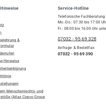
 Hinweise
Service-Hotline
Telefonische Fachberatung
Mo.-Do.: 07:30 bis 17:00 Uh
utz
Fr.: 08:00 bis 16:00 Uhr unte
m
07032 - 95 69 328
belehrung &
formular
Anfrage- & Bestellfax:
iderrufen
07032 - 95 69 390
he-Hinweise
eiheitserklärung
htlinie
nstellungen
em Menschenrechts- und
stöße (Atlas Copco Group