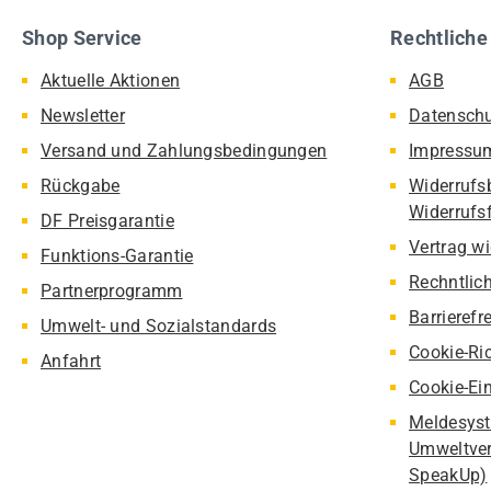
Shop Service
Rechtliche
Aktuelle Aktionen
AGB
Newsletter
Datensch
Versand und Zahlungsbedingungen
Impressu
Rückgabe
Widerrufs
Widerrufs
DF Preisgarantie
Vertrag w
Funktions-Garantie
Rechntlic
Partnerprogramm
Barrierefr
Umwelt- und Sozialstandards
Cookie-Ric
Anfahrt
Cookie-Ei
Meldesyst
Umweltver
SpeakUp)