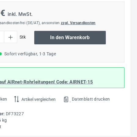
 €
inkl. MwSt.
rsandkostenfrei (DE/AT), ansonsten
zzgl. Versandkosten
l: Gib den gewünschten Wert ein oder benutze die Schaltflächen um die Anzahl
Stk
In den Warenkorb
Sofort verfügbar, 1-3 Tage
auf AIRnet-Rohrleitungen! Code:
AIRNET-15
rken
Datenblatt drucken
Artikel vergleichen
.
r:
DF73227
6 kg
t