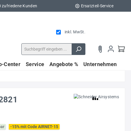
0 zufriedene Kunden
Ersatzteil-Service
inkl. MwSt.
fo-Center
Service
Angebote %
Unternehmen
02821
bar
-15% mit Code AIRNET-15