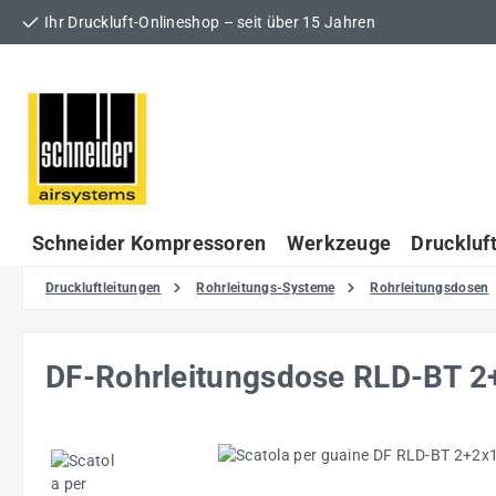
Ihr Druckluft-Onlineshop – seit über 15 Jahren
 Hauptinhalt springen
Zur Suche springen
Zur Hauptnavigation springen
Schneider Kompressoren
Werkzeuge
Druckluf
Druckluftleitungen
Rohrleitungs-Systeme
Rohrleitungsdosen
DF-Rohrleitungsdose RLD-BT 2
Bildergalerie überspringen