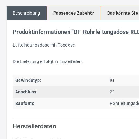
Beschreibung
Passendes Zubehör
Das könnte Sie
Produktinformationen "DF-Rohrleitungsdose R
Lufteingangsdose mit Topdose
Die Lieferung erfolgt in Einzelteilen.
Gewindetyp:
IG
Anschluss:
2"
Bauform:
Rohrleitungsd
Herstellerdaten