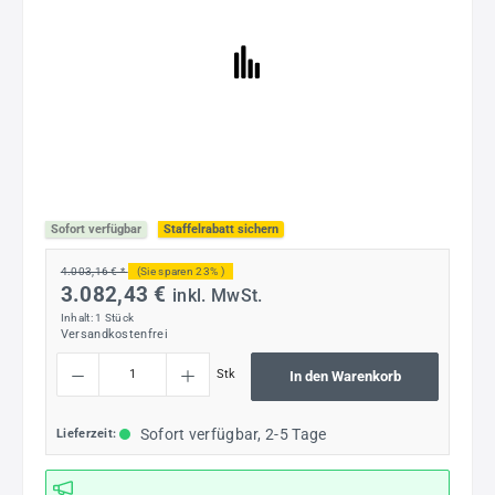
Sofort verfügbar
Staffelrabatt sichern
4.003,16 € *
(Sie sparen 23% )
3.082,43 €
inkl. MwSt.
Inhalt:
1 Stück
Versandkostenfrei
Produkt Anzahl: Gib den gewünschten Wert ein oder benutze die Schaltflächen um die
Stk
In den Warenkorb
Sofort verfügbar, 2-5 Tage
Lieferzeit: