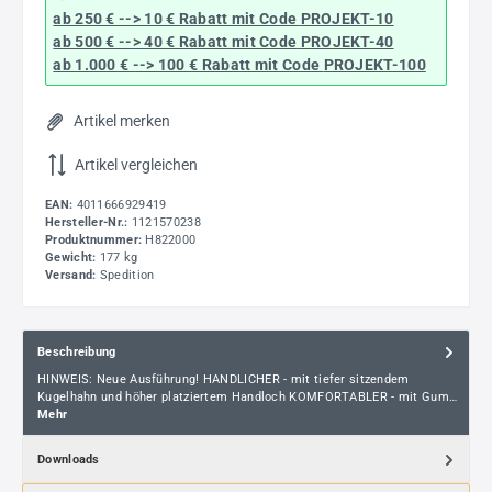
ab 250 € --> 10 € Rabatt mit Code
PROJEKT-10
ab 500 € --> 40 € Rabatt
mit Code
PROJEKT-40
ab 1.000 € --> 100 € Rabatt mit Code
PROJEKT-100
Artikel merken
Artikel vergleichen
EAN:
4011666929419
Hersteller-Nr.:
1121570238
Produktnummer:
H822000
Gewicht:
177 kg
Versand:
Spedition
Beschreibung
HINWEIS: Neue Ausführung! HANDLICHER - mit tiefer sitzendem
Kugelhahn und höher platziertem Handloch KOMFORTABLER - mit Gum…
Mehr
Downloads