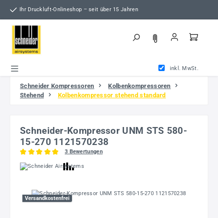
Zum Hauptinhalt springen
Ihr Druckluft-Onlineshop – seit über 15 Jahren
inkl. MwSt.
Schneider Kompressoren
Kolbenkompressoren
Stehend
Kolbenkompressor stehend standard
Schneider-Kompressor UNM STS 580-
15-270 1121570238
3 Bewertungen
Durchschnittliche Bewertung von 5 von 5 Sternen
Bildergalerie überspringen
Versandkostenfrei