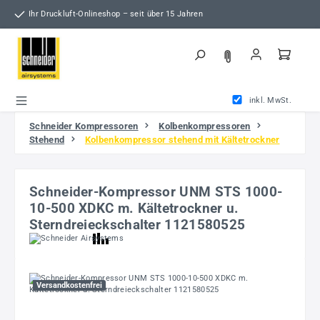
Zum Hauptinhalt springen
Ihr Druckluft-Onlineshop – seit über 15 Jahren
inkl. MwSt.
Schneider Kompressoren
Kolbenkompressoren
Stehend
Kolbenkompressor stehend mit Kältetrockner
Schneider-Kompressor UNM STS 1000-
10-500 XDKC m. Kältetrockner u.
Sterndreieckschalter 1121580525
Bildergalerie überspringen
Versandkostenfrei