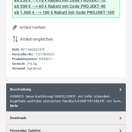
ab 500 € --> 40 € Rabatt
mit Code
PROJEKT-40
ab 1.000 € --> 100 € Rabatt mit Code
PROJEKT-100
Artikel merken
Artikel vergleichen
EAN:
4011666022479
Hersteller-Nr.:
1121580525
Produktnummer:
H833011
Gewicht:
316 kg
Versand:
Spedition
Beschreibung
HINWEIS: Neue Ausführung! HANDLICHER - mit tiefer sitzendem
Kugelhahn und höher platziertem Handloch KOMFORTABLER - mit Gum…
Mehr
Downloads
Passendes Zubehör