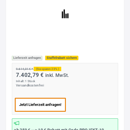
Lieferzeit anfragen
Staffelrabatt sichern
9.614,01 € *
(Sie sparen 23% )
7.402,79 €
inkl. MwSt.
Inhalt:
1 Stück
Versandkostenfrei
Jetzt Lieferzeit anfragen!
ab 250 € --> 10 € Rabatt mit Code
PROJEKT-10