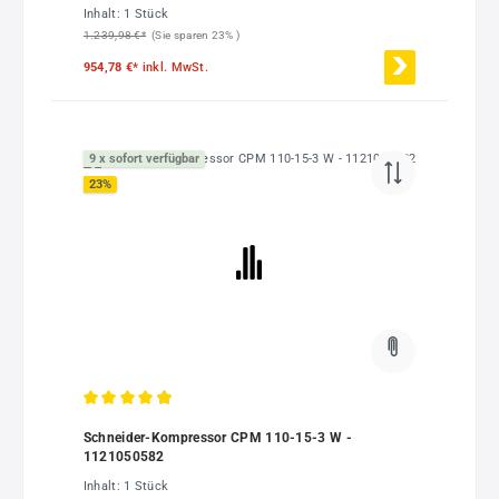
Inhalt:
1 Stück
1.239,98 €*
(Sie sparen 23% )
954,78 €*
inkl. MwSt.
9 x sofort verfügbar
23
%
Durchschnittliche Bewertung von 4.88 von 5 Sternen
Schneider-Kompressor CPM 110-15-3 W -
1121050582
Inhalt:
1 Stück