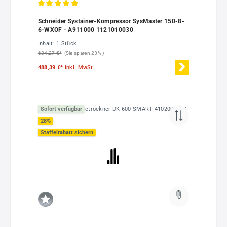
Durchschnittliche Bewertung von 4.89 von 5 Sternen
Schneider Systainer-Kompressor SysMaster 150-8-
6-WXOF - A911000 1121010030
Inhalt:
1 Stück
634,27 €*
(Sie sparen 23% )
488,39 €*
inkl. MwSt.
Sofort verfügbar
28
%
Staffelrabatt sichern