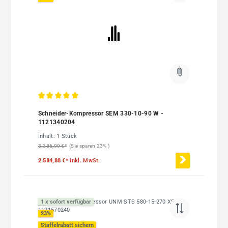
Durchschnittliche Bewertung von 5 von 5 Sternen
Schneider-Kompressor SEM 330-10-90 W -
1121340204
Inhalt:
1 Stück
3.356,99 €*
(Sie sparen 23% )
2.584,88 €*
inkl. MwSt.
1 x sofort verfügbar
23
%
Staffelrabatt sichern