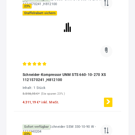
23
%
Staffelrabatt sichern
Durchschnittliche Bewertung von 5 von 5 Sternen
Schneider-Kompressor UNM STS 660-10-270 XS
1121570241 ,H812100
Inhalt:
1 Stück
5.598,95 €*
(Sie sparen 23% )
4.311,19 €*
inkl. MwSt.
Sofort verfügbar
23
%