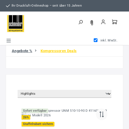
Zum Hauptinhalt springen
Ihr Druckluft-Onlineshop – seit über 15 Jahren
inkl. MwSt.
Angebote %
Kompressoren Deals
Sofort verfügbar
26
%
Staffelrabatt sichern