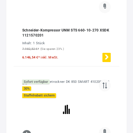
Schneider-Kompressor UNM STS 660-10-270 XSDK
1121570201
Inhalt:
1 Stück
7.982,52 €*
(Sie sparen 23% )
6.146,54 €*
inkl. MwSt.
Sofort verfügbar
30
%
Staffelrabatt sichern