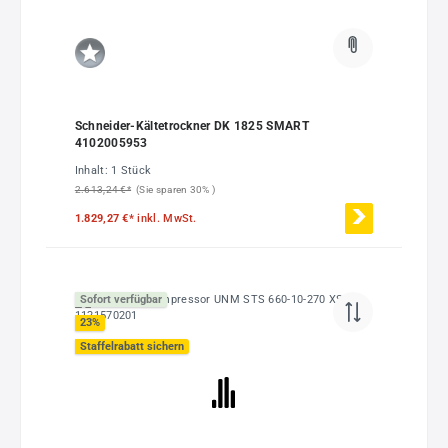
Schneider-Kältetrockner DK 1825 SMART
4102005953
Inhalt:
1 Stück
2.613,24 €*
(Sie sparen 30% )
1.829,27 €*
inkl. MwSt.
Sofort verfügbar
23
%
Staffelrabatt sichern