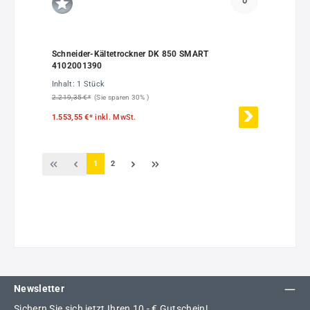
Schneider-Kältetrockner DK 850 SMART
4102001390
Inhalt:
1 Stück
2.219,35 €*
(Sie sparen 30% )
1.553,55 €*
inkl. MwSt.
Seite
Seite
1
2
Newsletter
Sichern Sie sich jetzt Ihren 10,- € Gutschein!