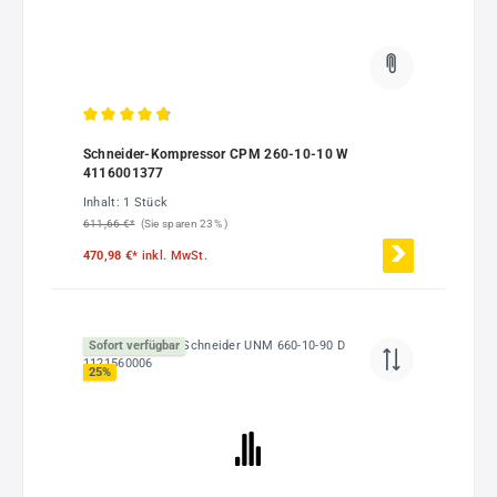
Durchschnittliche Bewertung von 4.75 von 5 Sternen
Schneider-Kompressor CPM 260-10-10 W
4116001377
Inhalt:
1 Stück
611,66 €*
(Sie sparen 23% )
470,98 €*
inkl. MwSt.
Sofort verfügbar
25
%