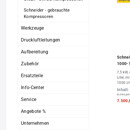
Schneider - gebrauchte
Kompressoren
Werkzeuge
Druckluftleitungen
Aufbereitung
Schne
Zubehör
1000-
7,5 kW, 
Ersatzteile
Liter, m
1000 l/
Info-Center
Inhalt:
9.741,34
Service
7.500,
Angebote %
Unternehmen