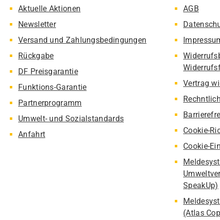
Aktuelle Aktionen
AGB
Newsletter
Datensch
Versand und Zahlungsbedingungen
Impressu
Rückgabe
Widerrufs
Widerrufs
DF Preisgarantie
Vertrag w
Funktions-Garantie
Rechntlic
Partnerprogramm
Barrierefr
Umwelt- und Sozialstandards
Cookie-Ric
Anfahrt
Cookie-Ei
Meldesyst
Umweltver
SpeakUp)
Meldesyst
(Atlas Co