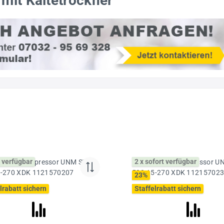
mit Kältetrockner
 verfügbar
2 x sofort verfügbar
23
%
lrabatt sichern
Staffelrabatt sichern