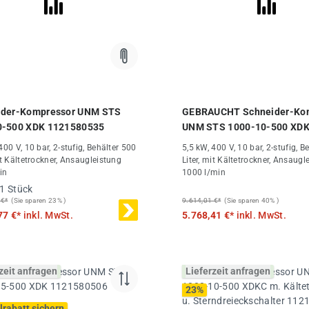
ider-Kompressor UNM STS
GEBRAUCHT Schneider-Ko
0-500 XDK 1121580535
UNM STS 1000-10-500 XDK
Kältetrockner u.
400 V, 10 bar, 2-stufig, Behälter 500
5,5 kW, 400 V, 10 bar, 2-stufig, B
Sterndreieckschalter 1121
it Kältetrockner, Ansaugleistung
Liter, mit Kältetrockner, Ansaugl
SN ITR2080183
in
1000 l/min
1 Stück
 €*
(Sie sparen 23% )
9.614,01 €*
(Sie sparen 40% )
77 €*
inkl. MwSt.
5.768,41 €*
inkl. MwSt.
zeit anfragen
Lieferzeit anfragen
23
%
lrabatt sichern