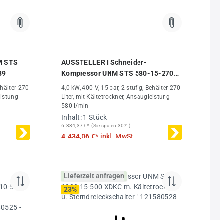
M STS
AUSSTELLER I Schneider-
39
Kompressor UNM STS 580-15-270
XDK 1121570239
ehälter 270
4,0 kW, 400 V, 15 bar, 2-stufig, Behälter 270
eistung
Liter, mit Kältetrockner, Ansaugleistung
580 l/min
Inhalt:
1 Stück
6.334,37 €*
(Sie sparen 30% )
4.434,06 €*
inkl. MwSt.
Lieferzeit anfragen
23
%