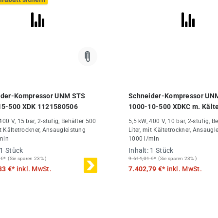
ider-Kompressor UNM STS
Schneider-Kompressor UN
15-500 XDK 1121580506
1000-10-500 XDKC m. Kälte
u. Sterndreieckschalter 1
400 V, 15 bar, 2-stufig, Behälter 500
5,5 kW, 400 V, 10 bar, 2-stufig, B
it Kältetrockner, Ansaugleistung
Liter, mit Kältetrockner, Ansaugl
min
1000 l/min
1 Stück
Inhalt:
1 Stück
 €*
(Sie sparen 23% )
9.614,01 €*
(Sie sparen 23% )
83 €*
inkl. MwSt.
7.402,79 €*
inkl. MwSt.