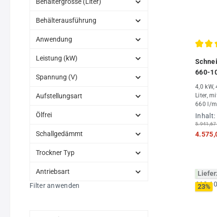
Behältergrösse (Liter)
Behälterausführung
Anwendung
Durchs
Leistung (kW)
Schne
660-1
Spannung (V)
4,0 kW, 
Aufstellungsart
Liter, m
660 l/m
Ölfrei
Inhalt:
5.941,67
Schallgedämmt
4.575,
Trockner Typ
Antriebsart
Liefer
Filter anwenden
23
%