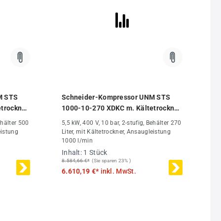
M STS
Schneider-Kompressor UNM STS
trockner
1000-10-270 XDKC m. Kältetrockner
121580525
u. Sterndreieckschalter 1121570229
ehälter 500
5,5 kW, 400 V, 10 bar, 2-stufig, Behälter 270
eistung
Liter, mit Kältetrockner, Ansaugleistung
1000 l/min
Inhalt:
1 Stück
8.584,66 €*
(Sie sparen 23% )
6.610,19 €*
inkl. MwSt.