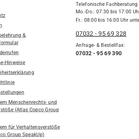
Telefonische Fachberatung
Mo.-Do.: 07:30 bis 17:00 Uh
utz
Fr.: 08:00 bis 16:00 Uhr unte
m
07032 - 95 69 328
belehrung &
formular
Anfrage- & Bestellfax:
iderrufen
07032 - 95 69 390
he-Hinweise
eiheitserklärung
htlinie
nstellungen
em Menschenrechts- und
stöße (Atlas Copco Group
em für Verhaltensverstöße
pco Group SpeakUp)