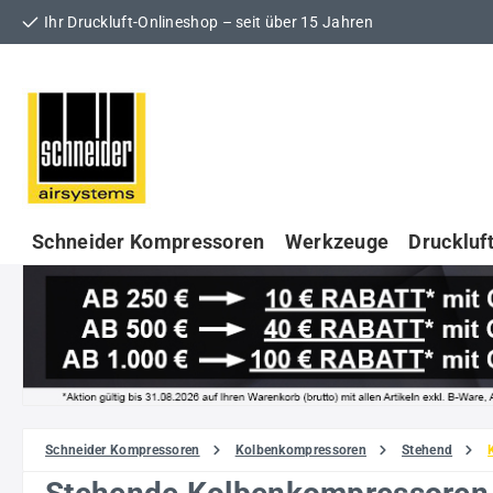
Ihr Druckluft-Onlineshop – seit über 15 Jahren
 Hauptinhalt springen
Zur Suche springen
Zur Hauptnavigation springen
Schneider Kompressoren
Werkzeuge
Druckluf
Schneider Kompressoren
Kolbenkompressoren
Stehend