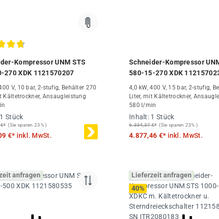
chnittliche Bewertung von 4.83 von 5 Sternen
ider-Kompressor UNM STS
Schneider-Kompressor UN
0-270 XDK 1121570207
580-15-270 XDK 11215702
400 V, 10 bar, 2-stufig, Behälter 270
4,0 kW, 400 V, 15 bar, 2-stufig, B
it Kältetrockner, Ansaugleistung
Liter, mit Kältetrockner, Ansaugl
in
580 l/min
1 Stück
Inhalt:
1 Stück
 €*
(Sie sparen 23% )
6.334,37 €*
(Sie sparen 23% )
09 €*
inkl. MwSt.
4.877,46 €*
inkl. MwSt.
zeit anfragen
Lieferzeit anfragen
40
%