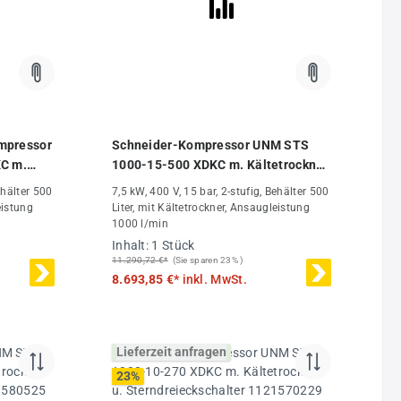
mpressor
Schneider-Kompressor UNM STS
C m.
1000-15-500 XDKC m. Kältetrockner
u. Sterndreieckschalter 1121580528
ehälter 500
7,5 kW, 400 V, 15 bar, 2-stufig, Behälter 500
580525 -
eistung
Liter, mit Kältetrockner, Ansaugleistung
1000 l/min
Inhalt:
1 Stück
11.290,72 €*
(Sie sparen 23% )
8.693,85 €*
inkl. MwSt.
Lieferzeit anfragen
23
%