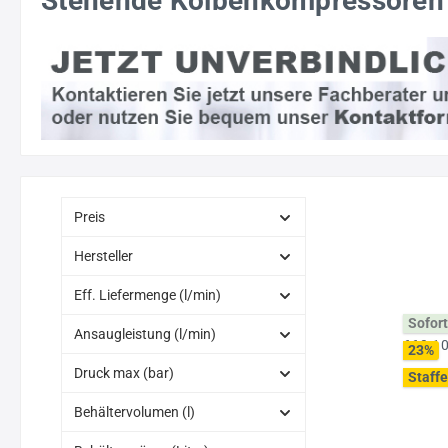
Stehende Kolbenkompressoren 
Preis
Hersteller
Eff. Liefermenge (l/min)
Sofort
Ansaugleistung (l/min)
23
%
Druck max (bar)
Staffe
Behältervolumen (l)