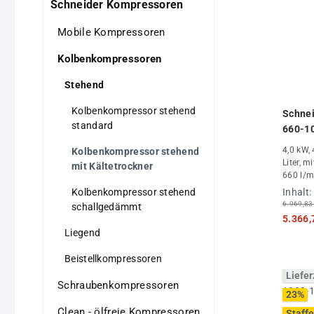
Schneider Kompressoren
Mobile Kompressoren
Kolbenkompressoren
Stehend
Kolbenkompressor stehend
Schne
standard
660-1
4,0 kW, 
Kolbenkompressor stehend
Liter, m
mit Kältetrockner
660 l/m
Kolbenkompressor stehend
Inhalt:
6.969,83
schallgedämmt
5.366,
Liegend
Beistellkompressoren
Liefer
Schraubenkompressoren
23
%
Clean - ölfreie Kompressoren
Staffe