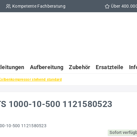
Kompetente Fachberatung
Über 400.00
tleitungen
Aufbereitung
Zubehör
Ersatzteile
In
Kolbenkompressor stehend standard
TS 1000-10-500 1121580523
Sofort verfüg