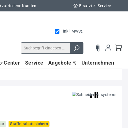
0 zufriedene Kunden
Ersatzteil-Service
inkl. MwSt.
fo-Center
Service
Angebote %
Unternehmen
bar
Staffelrabatt sichern