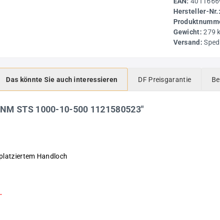
EAN:
4011666
Hersteller-Nr.
Produktnumme
Gewicht:
279 
Versand:
Sped
Das könnte Sie auch interessieren
DF Preisgarantie
Be
UNM STS 1000-10-500 1121580523"
platziertem Handloch
.