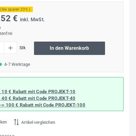
(Sie sparen 23% )
,52 €
inkl. MwSt.
k
enfrei
l: Gib den gewünschten Wert ein oder benutze die Schaltflächen um die Anzahl
Stk
In den Warenkorb
4-7 Werktage
> 10 € Rabatt mit Code
PROJEKT-10
> 40 € Rabatt
mit Code
PROJEKT-40
--> 100 € Rabatt mit Code
PROJEKT-100
rken
Artikel vergleichen