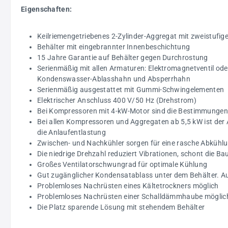
Eigenschaften:
Keilriemengetriebenes 2-Zylinder-Aggregat mit zweistufig
Behälter mit eingebrannter Innenbeschichtung
15 Jahre Garantie auf Behälter gegen Durchrostung
Serienmäßig mit allen Armaturen: Elektromagnetventil oder
Kondenswasser-Ablasshahn und Absperrhahn
Serienmäßig ausgestattet mit Gummi-Schwingelementen
Elektrischer Anschluss 400 V/50 Hz (Drehstrom)
Bei Kompressoren mit 4-kW-Motor sind die Bestimmungen 
Bei allen Kompressoren und Aggregaten ab 5,5 kW ist der
die Anlaufentlastung
Zwischen- und Nachkühler sorgen für eine rasche Abkühlu
Die niedrige Drehzahl reduziert Vibrationen, schont die B
Großes Ventilatorschwungrad für optimale Kühlung
Gut zugänglicher Kondensatablass unter dem Behälter. A
Problemloses Nachrüsten eines Kältetrockners möglich
Problemloses Nachrüsten einer Schalldämmhaube möglich
Die Platz sparende Lösung mit stehendem Behälter