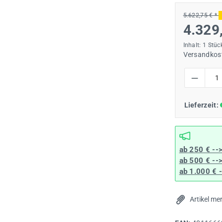
5.622,75 € *
4.329
Inhalt:
1 Stüc
Versandkost
Produkt Anzah
Lieferzeit:
ab 250 € --
ab 500 € --
ab 1.000 € 
Artikel me