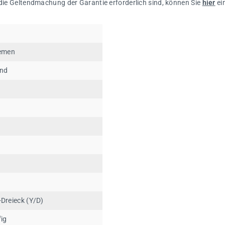
 die Geltendmachung der Garantie erforderlich sind, können Sie
hier
ei
iemen
end
V
-Dreieck (Y/D)
fig