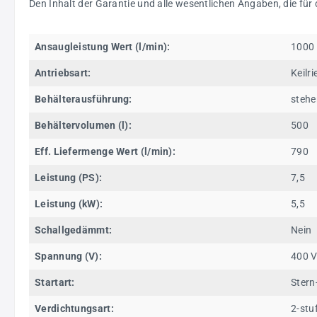
Den Inhalt der Garantie und alle wesentlichen Angaben, die für
Ansaugleistung Wert (l/min):
1000
Antriebsart:
Keilr
Behälterausführung:
steh
Behältervolumen (l):
500
Eff. Liefermenge Wert (l/min):
790
Leistung (PS):
7,5
Leistung (kW):
5,5
Schallgedämmt:
Nein
Spannung (V):
400 
Startart:
Stern
Verdichtungsart:
2-stu