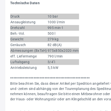
Technische Daten
Druck
10 bar
Ansaugleistung
1000 l/min
Drehzahl
995 min-1
Beh.-Vol.
500 l
Gewicht
279 kg
Geräusch
82 dB(A)
Abmessungen (BxTxH)
975x850x2020 mm
eff. Liefermenge
790 l/min
Luftabgang
3/4"i
Antriebsleistung
5,5 kW
***************************************************
Bitte beachten Sie, dass dieser Artikel per Spedition angeliefert
und -zeiten sind abhängig von der Tourenplanung des Spediteur
nehmen können, beauftragen Sie bitte einen Mitbewohner oder 
der Haus- oder Wohnungstür oder am Klingelschild an den voraus