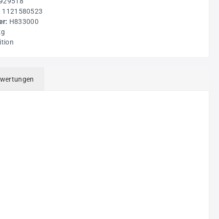
929518
:
1121580523
r:
H833000
kg
ition
wertungen