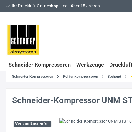
Ihr Druckluft-Onlineshop – seit über 15 Jahren
 Hauptinhalt springen
Zur Suche springen
Zur Hauptnavigation springen
Schneider Kompressoren
Werkzeuge
Druckluf
Schneider Kompressoren
Kolbenkompressoren
Stehend
Schneider-Kompressor UNM S
Bildergalerie überspringen
Versandkostenfrei