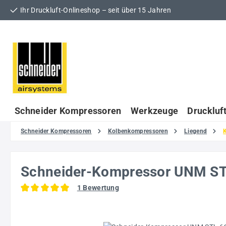
Ihr Druckluft-Onlineshop – seit über 15 Jahren
 Hauptinhalt springen
Zur Suche springen
Zur Hauptnavigation springen
Schneider Kompressoren
Werkzeuge
Druckluf
Schneider Kompressoren
Kolbenkompressoren
Liegend
Schneider-Kompressor UNM S
1 Bewertung
Durchschnittliche Bewertung von 5 von 5 Sternen