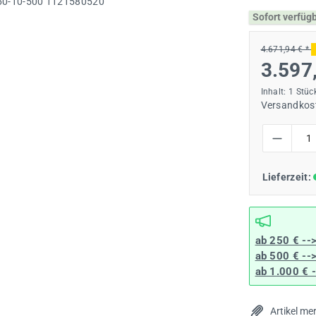
Sofort verfüg
4.671,94 € *
3.597
Inhalt:
1 Stüc
Versandkost
Produkt Anzah
Lieferzeit:
ab 250 € --
ab 500 € --
ab 1.000 € 
Artikel me