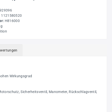
929396
:
1121580520
r:
H816000
kg
ition
wertungen
n hohen Wirkungsgrad
Motorschutz, Sicherheitsventil, Manometer, Rückschlagventil,