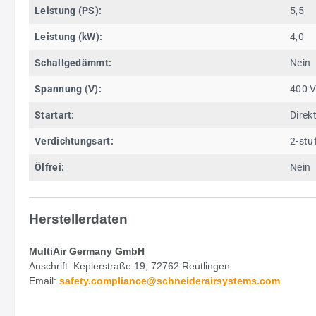
Leistung (PS):
5,5
Leistung (kW):
4,0
Schallgedämmt:
Nein
Spannung (V):
400 
Startart:
Direk
Verdichtungsart:
2-stu
Ölfrei:
Nein
Herstellerdaten
MultiAir Germany GmbH
Anschrift: Keplerstraße 19, 72762 Reutlingen
Email:
safety.
compliance@schneiderairsystems.com