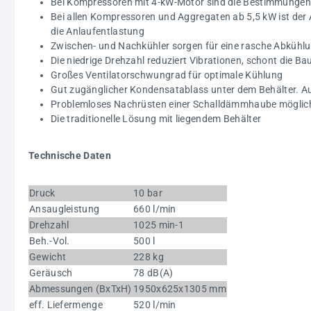
Bei Kompressoren mit 4-kW-Motor sind die Bestimmungen 
Bei allen Kompressoren und Aggregaten ab 5,5 kW ist der
die Anlaufentlastung
Zwischen- und Nachkühler sorgen für eine rasche Abkühlu
Die niedrige Drehzahl reduziert Vibrationen, schont die B
Großes Ventilatorschwungrad für optimale Kühlung
Gut zugänglicher Kondensatablass unter dem Behälter. A
Problemloses Nachrüsten einer Schalldämmhaube möglich
Die traditionelle Lösung mit liegendem Behälter
Technische Daten
Druck
10 bar
Ansaugleistung
660 l/min
Drehzahl
1025 min-1
Beh.-Vol.
500 l
Gewicht
228 kg
Geräusch
78 dB(A)
Abmessungen (BxTxH)
1950x625x1305 mm
eff. Liefermenge
520 l/min