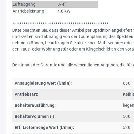
Luftabgang
3/4"i
Antriebsleistung
4,0 kW
***************************************************
Bitte beachten Sie, dass dieser Artikel per Spedition angeliefert
und -zeiten sind abhängig von der Tourenplanung des Spediteur
nehmen können, beauftragen Sie bitte einen Mitbewohner oder 
der Haus- oder Wohnungstür oder am Klingelschild an den voraus
Den Inhalt der Garantie und alle wesentlichen Angaben, die für
Ansaugleistung Wert (l/min):
660
Antriebsart:
Keilr
Behälterausführung:
liege
Behältervolumen (l):
500
Eff. Liefermenge Wert (l/min):
520