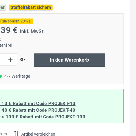
bar
Staffelrabatt sichern
(Sie sparen 23% )
,39 €
inkl. MwSt.
k
enfrei
l: Gib den gewünschten Wert ein oder benutze die Schaltflächen um die Anzahl
Stk
In den Warenkorb
4-7 Werktage
> 10 € Rabatt mit Code
PROJEKT-10
> 40 € Rabatt
mit Code
PROJEKT-40
--> 100 € Rabatt mit Code
PROJEKT-100
rken
Artikel vergleichen