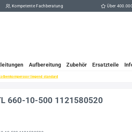
Kompetente Fachberatung
Über 400.00
tleitungen
Aufbereitung
Zubehör
Ersatzteile
In
Kolbenkomperssor liegend standard
TL 660-10-500 1121580520