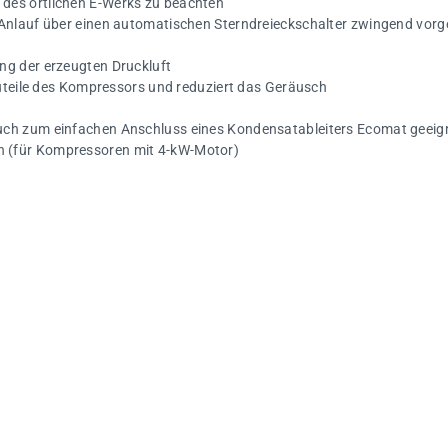
des örtlichen E-Werks zu beachten
 Anlauf über einen automatischen Sterndreieckschalter zwingend vorg
ng der erzeugten Druckluft
auteile des Kompressors und reduziert das Geräusch
uch zum einfachen Anschluss eines Kondensatableiters Ecomat geeig
 (für Kompressoren mit 4-kW-Motor)