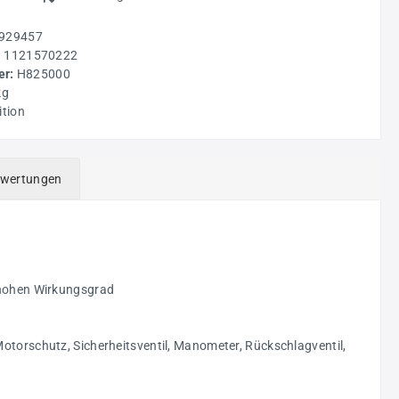
929457
:
1121570222
r:
H825000
kg
ition
wertungen
n hohen Wirkungsgrad
Motorschutz, Sicherheitsventil, Manometer, Rückschlagventil,