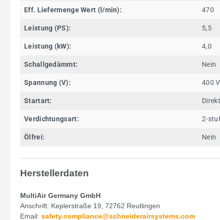
Eff. Liefermenge Wert (l/min):
470
Leistung (PS):
5,5
Leistung (kW):
4,0
Schallgedämmt:
Nein
Spannung (V):
400 
Startart:
Direk
Verdichtungsart:
2-stu
Ölfrei:
Nein
Herstellerdaten
MultiAir Germany GmbH
Anschrift: Keplerstraße 19, 72762 Reutlingen
Email:
safety.
compliance@schneiderairsystems.com