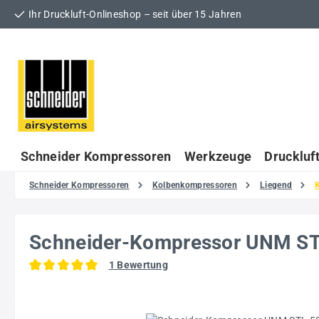
Ihr Druckluft-Onlineshop – seit über 15 Jahren
 Hauptinhalt springen
Zur Suche springen
Zur Hauptnavigation springen
Schneider Kompressoren
Werkzeuge
Druckluf
Schneider Kompressoren
Kolbenkompressoren
Liegend
Schneider-Kompressor UNM S
1 Bewertung
Durchschnittliche Bewertung von 5 von 5 Sternen