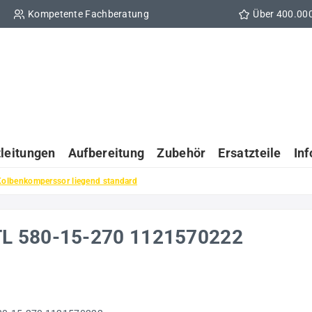
Kompetente Fachberatung
Über 400.00
tleitungen
Aufbereitung
Zubehör
Ersatzteile
In
Kolbenkomperssor liegend standard
TL 580-15-270 1121570222