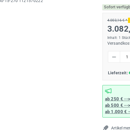
Sofort verfüg
4.003,16 € *
3.082
Inhalt:
1 Stüc
Versandkost
Produkt Anzah
Lieferzeit:
ab 250 € --
ab 500 € --
ab 1.000 € 
Artikel me