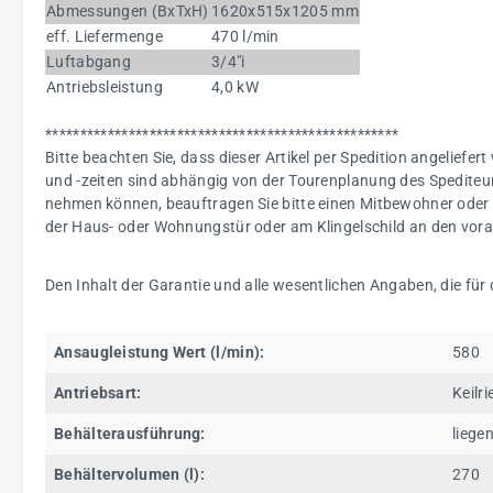
Abmessungen (BxTxH)
1620x515x1205 mm
eff. Liefermenge
470 l/min
Luftabgang
3/4"i
Antriebsleistung
4,0 kW
***************************************************
Bitte beachten Sie, dass dieser Artikel per Spedition angeliefert
und -zeiten sind abhängig von der Tourenplanung des Spediteur
nehmen können, beauftragen Sie bitte einen Mitbewohner oder 
der Haus- oder Wohnungstür oder am Klingelschild an den voraus
Den Inhalt der Garantie und alle wesentlichen Angaben, die für
Ansaugleistung Wert (l/min):
580
Antriebsart:
Keilr
Behälterausführung:
liege
Behältervolumen (l):
270