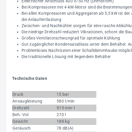
Elektrischer Anschluss 400 V/50 Hz (Drehstrom)
Bei Kompressoren mit 4-kW-Motor sind die Bestimmungen 
Bei allen Kompressoren und Aggregaten ab 5,5 kW ist der
die Anlaufentlastung
Zwischen- und Nachkühler sorgen für eine rasche Abkühlu
Die niedrige Drehzahl reduziert Vibrationen, schont die B
Großes Ventilatorschwungrad für optimale Kühlung
Gut zugänglicher Kondensatablass unter dem Behälter. A
Problemloses Nachrüsten einer Schalldämmhaube möglich
Die traditionelle Lösung mit liegendem Behälter
Technische Daten
Druck
15 bar
Ansaugleistung
580 l/min
Drehzahl
915 min-1
Beh.-Vol.
270 l
Gewicht
188 kg
Geräusch
78 dB(A)