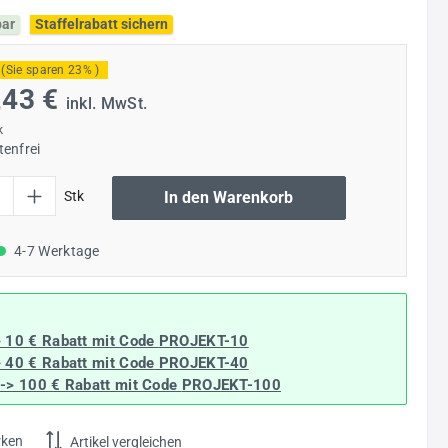
bar
Staffelrabatt sichern
(Sie sparen 23% )
,43 €
inkl. MwSt.
k
enfrei
l: Gib den gewünschten Wert ein oder benutze die Schaltflächen um die Anzahl
Stk
In den Warenkorb
4-7 Werktage
> 10 € Rabatt mit Code
PROJEKT-10
> 40 € Rabatt
mit Code
PROJEKT-40
--> 100 € Rabatt mit Code
PROJEKT-100
rken
Artikel vergleichen