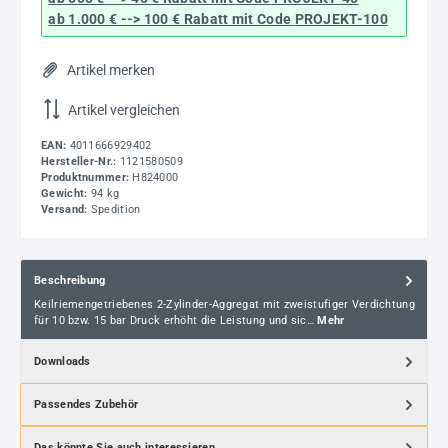
ab 1.000 € --> 100 € Rabatt mit Code
PROJEKT-100
Artikel merken
Artikel vergleichen
EAN:
4011666929402
Hersteller-Nr.:
1121580509
Produktnummer:
H824000
Gewicht:
94 kg
Versand:
Spedition
Beschreibung
Keilriemengetriebenes 2-Zylinder-Aggregat mit zweistufiger Verdichtung
für 10 bzw. 15 bar Druck erhöht die Leistung und sic…
Mehr
Downloads
Passendes Zubehör
Das könnte Sie auch interessieren