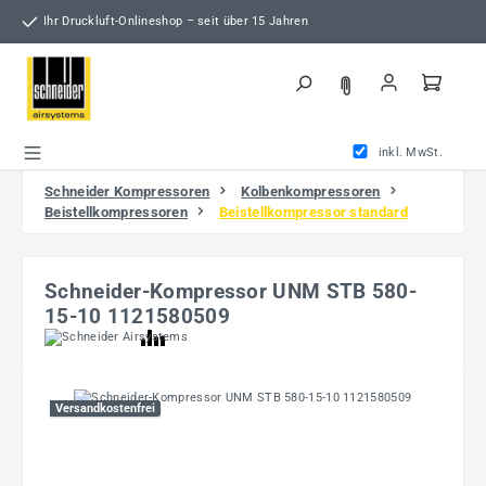
Zum Hauptinhalt springen
Ihr Druckluft-Onlineshop – seit über 15 Jahren
inkl. MwSt.
Schneider Kompressoren
Kolbenkompressoren
Beistellkompressoren
Beistellkompressor standard
Schneider-Kompressor UNM STB 580-
15-10 1121580509
Bildergalerie überspringen
Versandkostenfrei