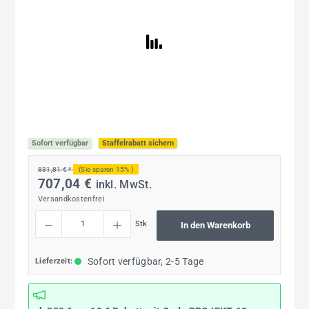
Sofort verfügbar
Staffelrabatt sichern
831,81 € *
(Sie sparen 15% )
707,04 €
inkl. MwSt.
Versandkostenfrei
Produkt Anzahl: Gib den gewünschten Wert ein oder benutze die Schaltflächen um die
Stk
In den Warenkorb
Sofort verfügbar, 2-5 Tage
Lieferzeit: