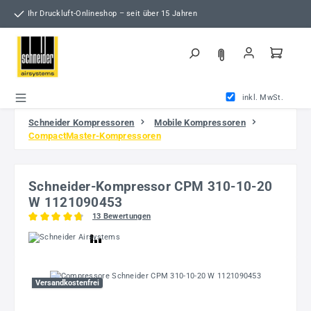
Zum Hauptinhalt springen
Ihr Druckluft-Onlineshop – seit über 15 Jahren
inkl. MwSt.
Schneider Kompressoren
Mobile Kompressoren
CompactMaster-Kompressoren
Schneider-Kompressor CPM 310-10-20
W 1121090453
13 Bewertungen
Durchschnittliche Bewertung von 4.85 von 5 Sternen
Bildergalerie überspringen
Versandkostenfrei