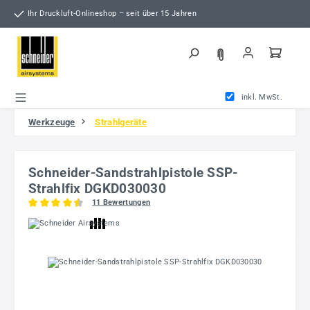
Zum Hauptinhalt springen
Ihr Druckluft-Onlineshop – seit über 15 Jahren
inkl. MwSt.
Werkzeuge
Strahlgeräte
Schneider-Sandstrahlpistole SSP-
Strahlfix DGKD030030
11 Bewertungen
Durchschnittliche Bewertung von 4.55 von 5 Sternen
Bildergalerie überspringen