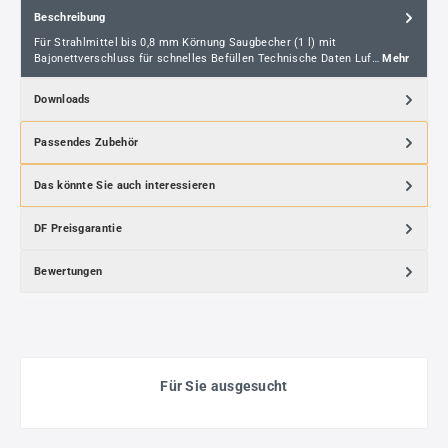
Beschreibung
Für Strahlmittel bis 0,8 mm Körnung Saugbecher (1 l) mit
Bajonettverschluss für schnelles Befüllen Technische Daten Luf…
Mehr
Downloads
Passendes Zubehör
Das könnte Sie auch interessieren
DF Preisgarantie
Bewertungen
Für Sie ausgesucht