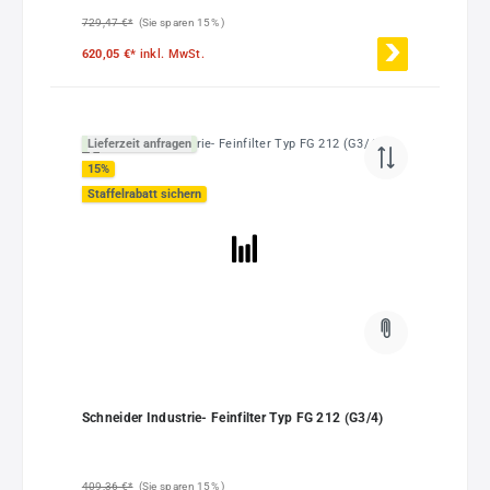
729,47 €*
(Sie sparen 15% )
620,05 €*
inkl. MwSt.
Lieferzeit anfragen
15
%
Staffelrabatt sichern
Schneider Industrie- Feinfilter Typ FG 212 (G3/4)
409,36 €*
(Sie sparen 15% )