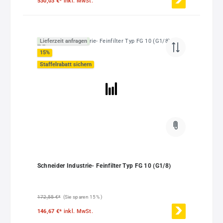
530,03 €*
inkl. MwSt.
Lieferzeit anfragen
15
%
Staffelrabatt sichern
Schneider Industrie- Feinfilter Typ FG 10 (G1/8)
172,55 €*
(Sie sparen 15% )
146,67 €*
inkl. MwSt.