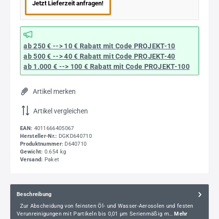
Jetzt Lieferzeit anfragen!
ab 250 € --> 10 € Rabatt mit Code
PROJEKT-10
ab 500 € --> 40 € Rabatt
mit Code
PROJEKT-40
ab 1.000 € --> 100 € Rabatt mit Code
PROJEKT-100
Artikel merken
Artikel vergleichen
EAN:
4011666405067
Hersteller-Nr.:
DGKD640710
Produktnummer:
D640710
Gewicht:
0.654 kg
Versand:
Paket
Beschreibung
Zur Abscheidung von feinsten Öl- und Wasser-Aerosolen und festen
Verunreinigungen mit Partikeln bis 0,01 µm Serienmäßig m…
Mehr