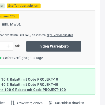
bar
Staffelrabatt sichern
 sparen 25% )
€
inkl. MwSt.
k
rsandkostenfrei (DE/AT), ansonsten
zzgl. Versandkosten
l: Gib den gewünschten Wert ein oder benutze die Schaltflächen um die Anzahl
Stk
In den Warenkorb
Sofort verfügbar, 1-3 Tage
> 10 € Rabatt mit Code
PROJEKT-10
> 40 € Rabatt
mit Code
PROJEKT-40
--> 100 € Rabatt mit Code
PROJEKT-100
rken
Datenblatt drucken
Artikel vergleichen
.