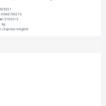
505521
:
DGKE700215
r:
E700215
1 kg
t | Express möglich