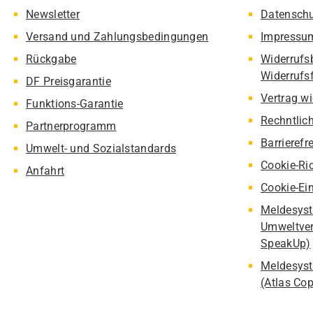
Newsletter
Datensch
Versand und Zahlungsbedingungen
Impressu
Rückgabe
Widerrufs
Widerrufs
DF Preisgarantie
Vertrag w
Funktions-Garantie
Rechntlic
Partnerprogramm
Barrierefr
Umwelt- und Sozialstandards
Cookie-Ric
Anfahrt
Cookie-Ei
Meldesyst
Umweltver
SpeakUp)
Meldesyst
(Atlas Co