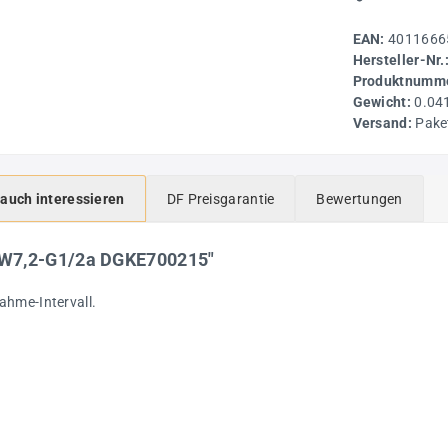
EAN:
4011666
Hersteller-Nr.
Produktnumme
Gewicht:
0.04
Versand:
Pake
 auch interessieren
DF Preisgarantie
Bewertungen
NW7,2-G1/2a DGKE700215"
ahme-Intervall.