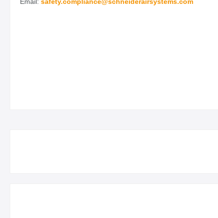
Email:
safety.
compliance@schneiderairsystems.com