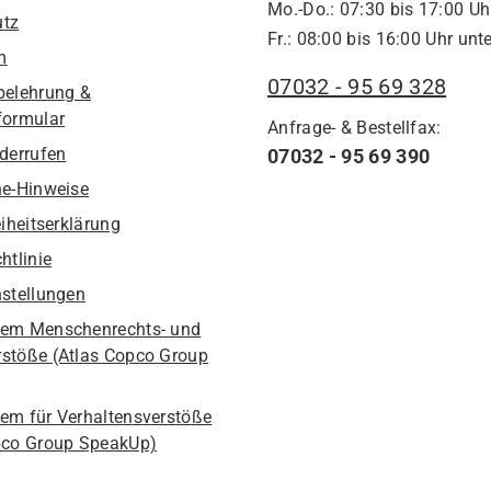
Mo.-Do.: 07:30 bis 17:00 Uh
utz
Fr.: 08:00 bis 16:00 Uhr unte
m
07032 - 95 69 328
belehrung &
formular
Anfrage- & Bestellfax:
iderrufen
07032 - 95 69 390
he-Hinweise
eiheitserklärung
htlinie
nstellungen
em Menschenrechts- und
stöße (Atlas Copco Group
em für Verhaltensverstöße
pco Group SpeakUp)