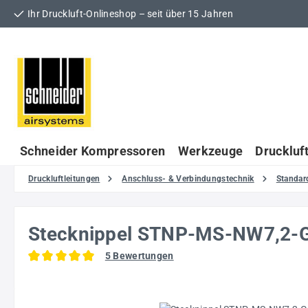
Ihr Druckluft-Onlineshop – seit über 15 Jahren
 Hauptinhalt springen
Zur Suche springen
Zur Hauptnavigation springen
Schneider Kompressoren
Werkzeuge
Druckluf
Druckluftleitungen
Anschluss- & Verbindungstechnik
Standar
Stecknippel STNP-MS-NW7,2-
5 Bewertungen
Durchschnittliche Bewertung von 5 von 5 Sternen