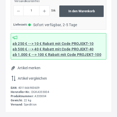
Versandkostenfrei
Produkt Anzahl: Gib den gewünschten Wert ein oder benutze die Schaltflächen um die
Stk
In den Warenkorb
Sofort verfügbar, 2-5 Tage
Lieferzeit:
ab 250 € --> 10 € Rabatt mit Code
PROJEKT-10
ab 500 € --> 40 € Rabatt
mit Code
PROJEKT-40
ab 1.000 € --> 100 € Rabatt mit Code
PROJEKT-100
Artikel merken
Artikel vergleichen
EAN:
4011666900609
Hersteller-Nr.:
DGKA333004
Produktnummer:
A333004
Gewicht:
22 kg
Versand:
Spedition