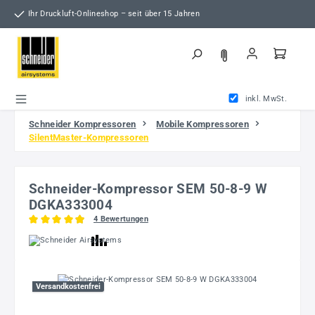
Zum Hauptinhalt springen
Ihr Druckluft-Onlineshop – seit über 15 Jahren
inkl. MwSt.
Schneider Kompressoren
Mobile Kompressoren
SilentMaster-Kompressoren
Schneider-Kompressor SEM 50-8-9 W
DGKA333004
4 Bewertungen
Durchschnittliche Bewertung von 4.88 von 5 Sternen
Bildergalerie überspringen
Versandkostenfrei