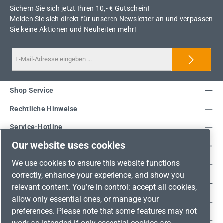
Sichern Sie sich jetzt Ihren 10,- € Gutschein!
Melden Sie sich direkt für unseren Newsletter an und verpassen
Sie keine Aktionen und Neuheiten mehr!
Shop Service
Rechtliche Hinweise
Service-Hotline
Our website uses cookies
Unsere Vorteile
We use cookies to ensure this website functions
Versandarten
correctly, enhance your experience, and show you
Zahlungsarten
relevant content. You’re in control: accept all cookies,
allow only essential ones, or manage your
Adresse
preferences. Please note that some features may not
Umweltschutz & Partnerschaft
work as intended if only essential cookies are