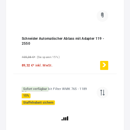
Schneider Automatischer Ablass mit Adapter 119 -
2550
105,08 €*
(Sie sparen 15% )
89,32 €*
inkl. MwSt.
Sofort verfügbar
15
%
Staffelrabatt sichern