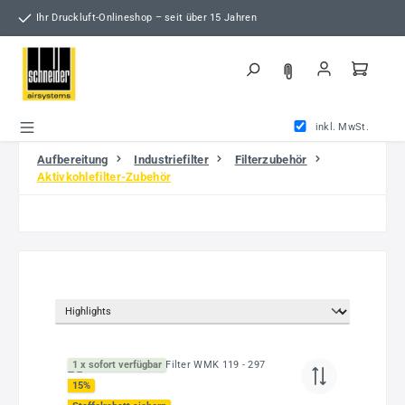
Zum Hauptinhalt springen
Ihr Druckluft-Onlineshop – seit über 15 Jahren
inkl. MwSt.
Aufbereitung
Industriefilter
Filterzubehör
Aktivkohlefilter-Zubehör
1 x sofort verfügbar
15
%