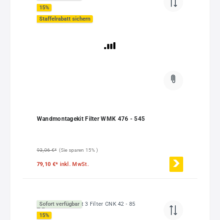
15
%
Staffelrabatt sichern
Wandmontagekit Filter WMK 476 - 545
93,06 €*
(Sie sparen 15% )
79,10 €*
inkl. MwSt.
Sofort verfügbar
15
%