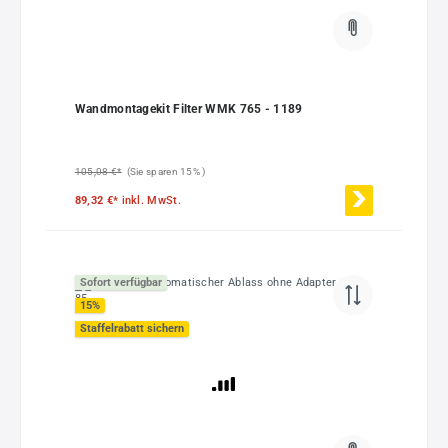
Wandmontagekit Filter WMK 765 - 1189
105,08 €*
(Sie sparen 15% )
89,32 €*
inkl. MwSt.
Sofort verfügbar
15
%
Staffelrabatt sichern