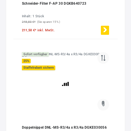
Schneider-Filter F-AP 30 DGKB640723
Inhalt:
1 Stück
248,83 €*
(Sie sparen 15% )
211,50 €*
inkl. MwSt.
Sofort verfügbar
25
%
Staffelrabatt sichern
Doppelnippel DNL-MS-R3/4a x R3/4a DGKE030056