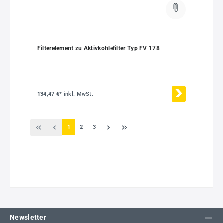
Filterelement zu Aktivkohlefilter Typ FV 178
134,47 €*
inkl. MwSt.
Seite
Seite
Seite
1
2
3
Newsletter