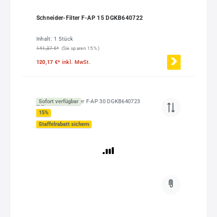
Schneider-Filter F-AP 15 DGKB640722
Inhalt:
1 Stück
141,37 €*
(Sie sparen 15% )
120,17 €*
inkl. MwSt.
Sofort verfügbar
15
%
Staffelrabatt sichern