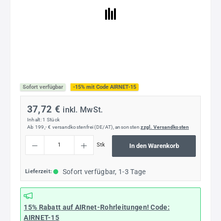
Sofort verfügbar
-15% mit Code AIRNET-15
37,72 €
inkl. MwSt.
Inhalt:
1 Stück
Ab 199,- € versandkostenfrei (DE/AT), ansonsten
zzgl. Versandkosten
Produkt Anzahl: Gib den gewünschten Wert ein oder benutze die Schaltflächen um die
Stk
In den Warenkorb
Sofort verfügbar, 1-3 Tage
Lieferzeit:
15% Rabatt
auf AIRnet-Rohrleitungen! Code:
AIRNET-15