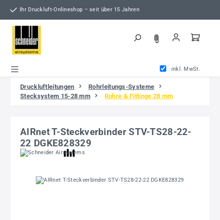
Zum Hauptinhalt springen
Ihr Druckluft-Onlineshop – seit über 15 Jahren
inkl. MwSt.
Druckluftleitungen
Rohrleitungs-Systeme
Stecksystem 15-28 mm
Rohre & Fittinge 28 mm
AIRnet T-Steckverbinder STV-TS28-22-
22 DGKE828329
Bildergalerie überspringen