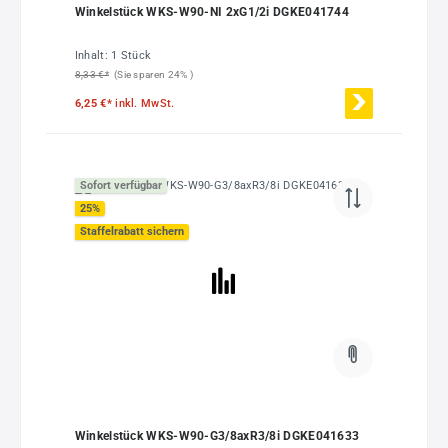
Winkelstück WKS-W90-NI 2xG1/2i DGKE041744
Inhalt:
1 Stück
8,33 €*
(Sie sparen 24% )
6,25 €*
inkl. MwSt.
Sofort verfügbar
25
%
Staffelrabatt sichern
Winkelstück WKS-W90-G3/8axR3/8i DGKE041633