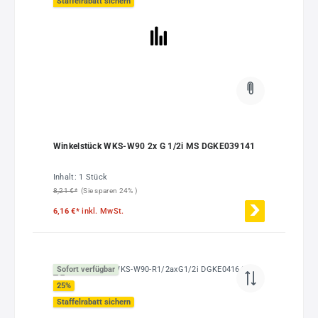
Staffelrabatt sichern
Winkelstück WKS-W90 2x G 1/2i MS DGKE039141
Inhalt:
1 Stück
8,21 €*
(Sie sparen 24% )
6,16 €*
inkl. MwSt.
Sofort verfügbar
25
%
Staffelrabatt sichern