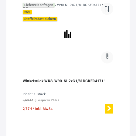
Lieferzeit anfragen
25
%
Staffelrabatt sichern
Winkelstück WKS-W90-NI 2xG1/8i DGKE041711
Inhalt:
1 Stück
3,69 €*
(Sie sparen 24% )
2,77 €*
inkl. MwSt.