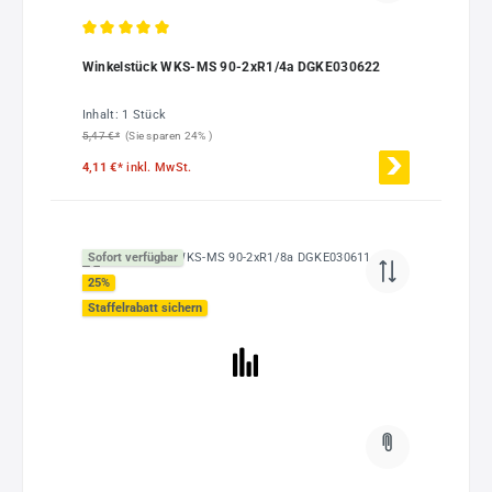
Durchschnittliche Bewertung von 5 von 5 Sternen
Winkelstück WKS-MS 90-2xR1/4a DGKE030622
Inhalt:
1 Stück
5,47 €*
(Sie sparen 24% )
4,11 €*
inkl. MwSt.
Sofort verfügbar
25
%
Staffelrabatt sichern