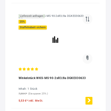
Lieferzeit anfragen
25
%
Staffelrabatt sichern
Durchschnittliche Bewertung von 5 von 5 Sternen
Winkelstück WKS-MS 90-2xR3/8a DGKE030633
Inhalt:
1 Stück
7,38 €*
(Sie sparen 25% )
5,53 €*
inkl. MwSt.