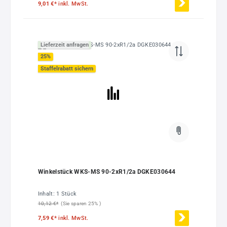
9,01 €*
inkl. MwSt.
Lieferzeit anfragen
25
%
Staffelrabatt sichern
Winkelstück WKS-MS 90-2xR1/2a DGKE030644
Inhalt:
1 Stück
10,12 €*
(Sie sparen 25% )
7,59 €*
inkl. MwSt.