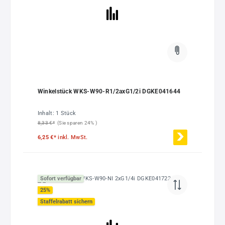
Winkelstück WKS-W90-R1/2axG1/2i DGKE041644
Inhalt:
1 Stück
8,33 €*
(Sie sparen 24% )
6,25 €*
inkl. MwSt.
Sofort verfügbar
25
%
Staffelrabatt sichern