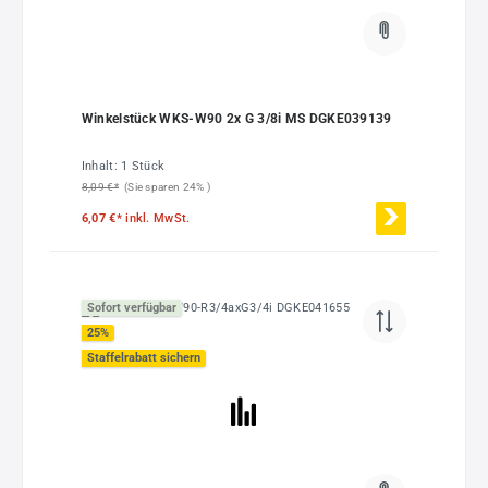
Winkelstück WKS-W90 2x G 3/8i MS DGKE039139
Inhalt:
1 Stück
8,09 €*
(Sie sparen 24% )
6,07 €*
inkl. MwSt.
Sofort verfügbar
25
%
Staffelrabatt sichern