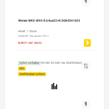
Winkel WKS-W90-R3/4axG3/4i DGKE041655
Inhalt:
1 Stück
11,31 €*
(Sie sparen 25% )
8,48 €*
inkl. MwSt.
Sofort verfügbar
25
%
Staffelrabatt sichern