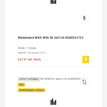
Winkelstück WKS-W90-NI 2xG1/4i DGKE041722
Inhalt:
1 Stück
4,28 €*
(Sie sparen 25% )
3,21 €*
inkl. MwSt.
Sofort verfügbar
25
%
Staffelrabatt sichern