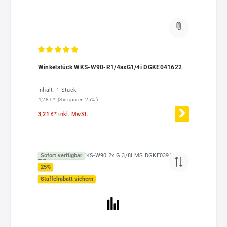
Durchschnittliche Bewertung von 5 von 5 Sternen
Winkelstück WKS-W90-R1/4axG1/4i DGKE041622
Inhalt:
1 Stück
4,28 €*
(Sie sparen 25% )
3,21 €*
inkl. MwSt.
Sofort verfügbar
25
%
Staffelrabatt sichern