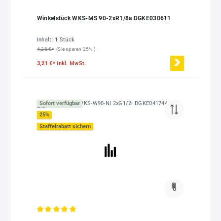
Winkelstück WKS-MS 90-2xR1/8a DGKE030611
Inhalt:
1 Stück
4,28 €*
(Sie sparen 25% )
3,21 €*
inkl. MwSt.
Sofort verfügbar
25
%
Staffelrabatt sichern
Durchschnittliche Bewertung von 5 von 5 Sternen