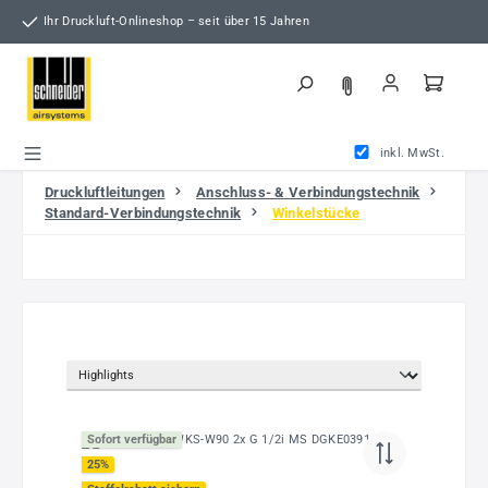
Zum Hauptinhalt springen
Ihr Druckluft-Onlineshop – seit über 15 Jahren
inkl. MwSt.
Druckluftleitungen
Anschluss- & Verbindungstechnik
Standard-Verbindungstechnik
Winkelstücke
Sofort verfügbar
25
%