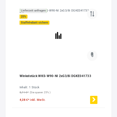
Lieferzeit anfragen
25
%
Staffelrabatt sichern
Winkelstück WKS-W90-NI 2xG3/8i DGKE041733
Inhalt:
1 Stück
5,71 €*
(Sie sparen 25% )
4,28 €*
inkl. MwSt.