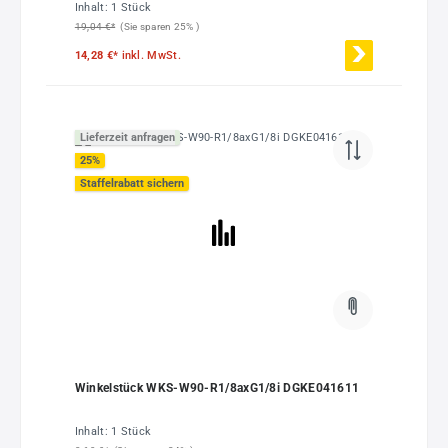
Inhalt:
1 Stück
19,04 €*
(Sie sparen 25% )
14,28 €*
inkl. MwSt.
Lieferzeit anfragen
25
%
Staffelrabatt sichern
Winkelstück WKS-W90-R1/8axG1/8i DGKE041611
Inhalt:
1 Stück