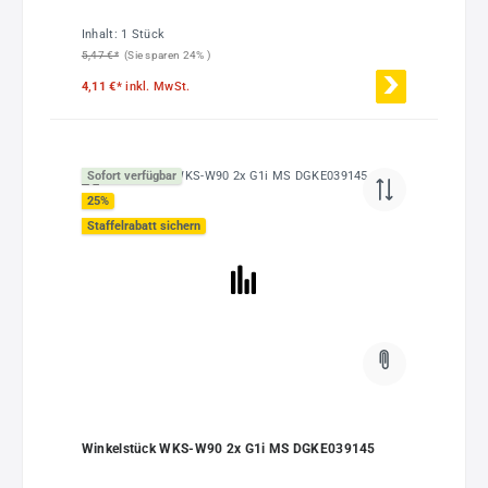
Inhalt:
1 Stück
5,47 €*
(Sie sparen 24% )
4,11 €*
inkl. MwSt.
Sofort verfügbar
25
%
Staffelrabatt sichern
Winkelstück WKS-W90 2x G1i MS DGKE039145