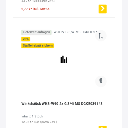
3,69 €*
(Sie sparen 24% )
2,77 €*
inkl. MwSt.
Lieferzeit anfragen
25
%
Staffelrabatt sichern
Winkelstück WKS-W90 2x G 3/4i MS DGKE039143
Inhalt:
1 Stück
12,02 €*
(Sie sparen 25% )