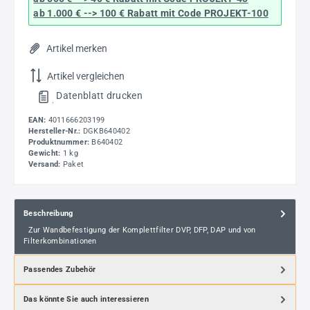
ab 1.000 € --> 100 € Rabatt mit Code
PROJEKT-100
Artikel merken
Artikel vergleichen
Datenblatt drucken
.
EAN:
4011666203199
Hersteller-Nr.:
DGKB640402
Produktnummer:
B640402
Gewicht:
1 kg
Versand:
Paket
Beschreibung
Zur Wandbefestigung der Komplettfilter DVP, DFP, DAP und von
Filterkombinationen
Passendes Zubehör
Das könnte Sie auch interessieren