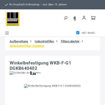
Zum Hauptinhalt springen
Ihr Druckluft-Onlineshop – seit über 15 Jahren
inkl. MwSt.
Aufbereitung
Industriefilter
Filterzubehör
Aktivkohlefilter-Zubehör
Winkelbefestigung WKB-F-G1
DGKB640402
Bildergalerie überspringen