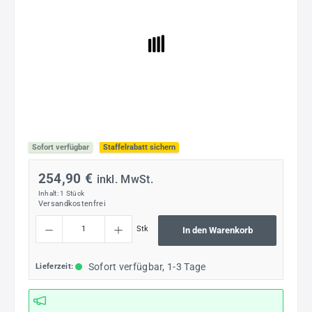
Sofort verfügbar
Staffelrabatt sichern
254,90 €
inkl. MwSt.
Inhalt:
1 Stück
Versandkostenfrei
Produkt Anzahl: Gib den gewünschten Wert ein oder benutze die Schaltflächen um die
Stk
In den Warenkorb
Sofort verfügbar, 1-3 Tage
Lieferzeit: