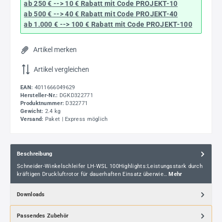
ab 250 € --> 10 € Rabatt mit Code
PROJEKT-10
ab 500 € --> 40 € Rabatt
mit Code
PROJEKT-40
ab 1.000 € --> 100 € Rabatt mit Code
PROJEKT-100
Artikel merken
Artikel vergleichen
EAN:
4011666049629
Hersteller-Nr.:
DGKD322771
Produktnummer:
D322771
Gewicht:
2.4 kg
Versand:
Paket | Express möglich
Beschreibung
Schneider-Winkelschleifer LH-WSL 100Highlights:Leistungsstark durch
kräftigen Druckluftrotor für dauerhaften Einsatz überwie…
Mehr
Downloads
Passendes Zubehör