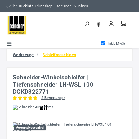
Zum Hauptinhalt springen
Ihr Druckluft-Onlineshop – seit über 15 Jahren
inkl. MwSt.
Werkzeuge
Schleifmaschinen
Schneider-Winkelschleifer |
Tiefenschneider LH-WSL 100
DGKD322771
2 Bewertungen
Durchschnittliche Bewertung von 5 von 5 Sternen
Bildergalerie überspringen
Versandkostenfrei