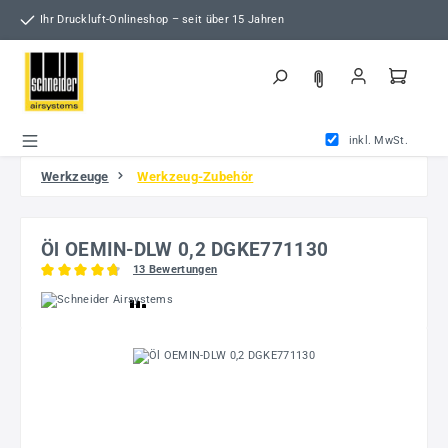
Zum Hauptinhalt springen
Ihr Druckluft-Onlineshop – seit über 15 Jahren
inkl. MwSt.
Werkzeuge
Werkzeug-Zubehör
Öl OEMIN-DLW 0,2 DGKE771130
13 Bewertungen
Durchschnittliche Bewertung von 4.77 von 5 Sternen
Bildergalerie überspringen