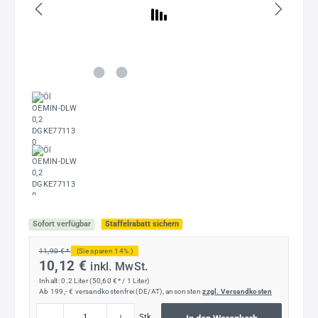
Sofort verfügbar
Staffelrabatt sichern
11,90 € *
(Sie sparen 14% )
10,12 €
inkl. MwSt.
Inhalt:
0.2 Liter
(50,60 €* / 1 Liter)
Ab 199,- € versandkostenfrei (DE/AT), ansonsten
zzgl. Versandkosten
Produkt Anzahl: Gib den gewünschten Wert ein oder benutze die Schaltflächen um die
Stk