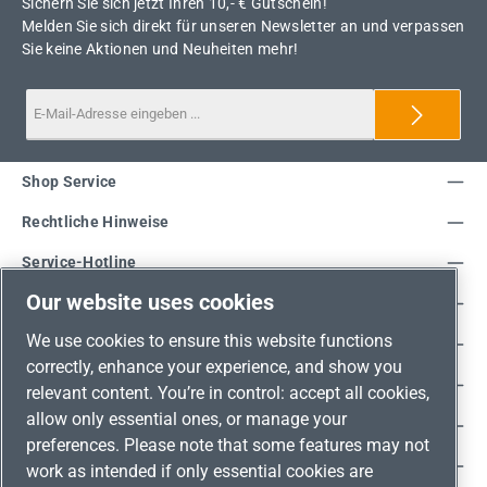
Sichern Sie sich jetzt Ihren 10,- € Gutschein!
Melden Sie sich direkt für unseren Newsletter an und verpassen
Sie keine Aktionen und Neuheiten mehr!
Shop Service
Rechtliche Hinweise
Service-Hotline
Our website uses cookies
Unsere Vorteile
We use cookies to ensure this website functions
Versandarten
correctly, enhance your experience, and show you
Zahlungsarten
relevant content. You’re in control: accept all cookies,
allow only essential ones, or manage your
Adresse
preferences. Please note that some features may not
Umweltschutz & Partnerschaft
work as intended if only essential cookies are