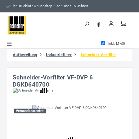
Zum Hauptinhalt springen
Ihr Druckluft-Onlineshop – seit über 15 Jahren
inkl. MwSt.
Aufbereitung
Industriefilter
Schneider Vorfilter
Schneider-Vorfilter VF-DVP 6
DGKD640700
Bildergalerie überspringen
Versandkostenfrei