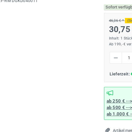
Sofort verfüg
46,36 € *
(S
30,75
Inhalt:
1 Stüc
Ab 199,- € ve
Produkt Anzah
Lieferzeit:
ab 250 € --
ab 500 € --
ab 1.000 € 
Artikel me