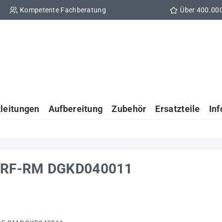
Kompetente Fachberatung
Über 400.00
tleitungen
Aufbereitung
Zubehör
Ersatzteile
In
ät RF-RM DGKD040011