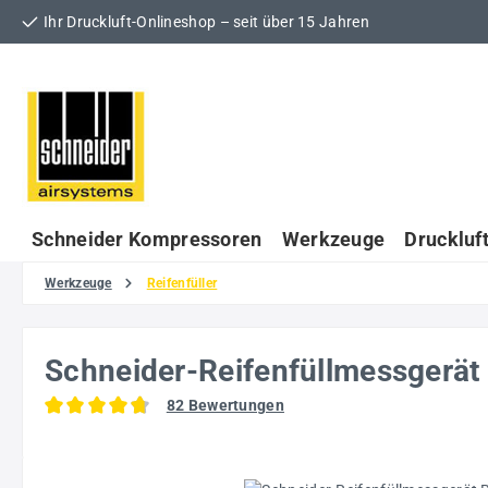
Ihr Druckluft-Onlineshop – seit über 15 Jahren
 Hauptinhalt springen
Zur Suche springen
Zur Hauptnavigation springen
Schneider Kompressoren
Werkzeuge
Druckluf
Werkzeuge
Reifenfüller
Schneider-Reifenfüllmessger
82 Bewertungen
Durchschnittliche Bewertung von 4.7 von 5 Sternen