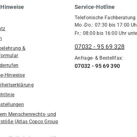
 Hinweise
Service-Hotline
Telefonische Fachberatung
Mo.-Do.: 07:30 bis 17:00 Uh
utz
Fr.: 08:00 bis 16:00 Uhr unte
m
07032 - 95 69 328
belehrung &
formular
Anfrage- & Bestellfax:
iderrufen
07032 - 95 69 390
he-Hinweise
eiheitserklärung
htlinie
nstellungen
em Menschenrechts- und
stöße (Atlas Copco Group