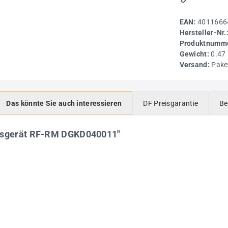
EAN:
4011666
Hersteller-Nr.
Produktnumme
Gewicht:
0.47
Versand:
Pake
Das könnte Sie auch interessieren
DF Preisgarantie
Be
essgerät RF-RM DGKD040011"