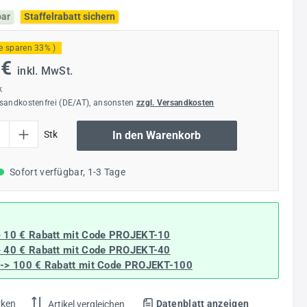
bar
Staffelrabatt sichern
ie sparen 33% )
 €
inkl. MwSt.
k
rsandkostenfrei (DE/AT), ansonsten
zzgl. Versandkosten
l: Gib den gewünschten Wert ein oder benutze die Schaltflächen um die Anzahl
Stk
In den Warenkorb
Sofort verfügbar, 1-3 Tage
> 10 € Rabatt mit Code
PROJEKT-10
> 40 € Rabatt
mit Code
PROJEKT-40
--> 100 € Rabatt mit Code
PROJEKT-100
rken
Datenblatt anzeigen
Artikel vergleichen