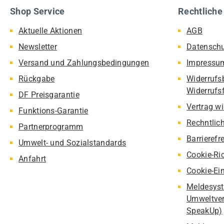
Shop Service
Rechtliche
Aktuelle Aktionen
AGB
Newsletter
Datensch
Versand und Zahlungsbedingungen
Impressu
Rückgabe
Widerrufs
Widerrufs
DF Preisgarantie
Vertrag w
Funktions-Garantie
Rechntlic
Partnerprogramm
Barrierefr
Umwelt- und Sozialstandards
Cookie-Ric
Anfahrt
Cookie-Ei
Meldesyst
Umweltver
SpeakUp)