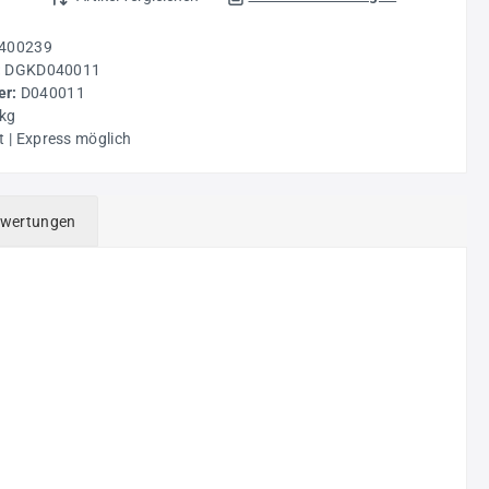
400239
:
DGKD040011
r:
D040011
 kg
t | Express möglich
wertungen