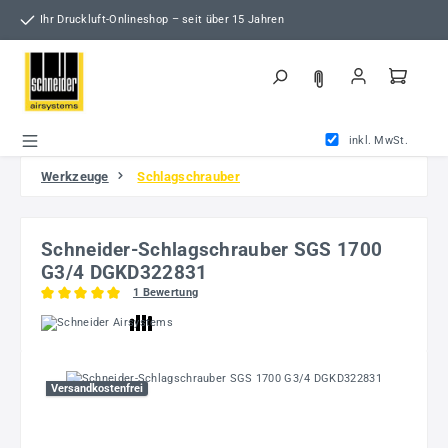
Zum Hauptinhalt springen
Ihr Druckluft-Onlineshop – seit über 15 Jahren
inkl. MwSt.
Werkzeuge
Schlagschrauber
Schneider-Schlagschrauber SGS 1700
G3/4 DGKD322831
1 Bewertung
Durchschnittliche Bewertung von 5 von 5 Sternen
Bildergalerie überspringen
Versandkostenfrei