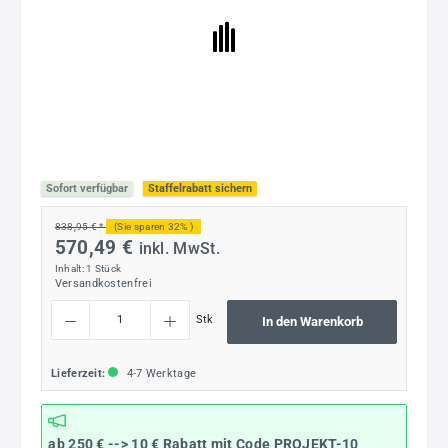
Sofort verfügbar
Staffelrabatt sichern
838,95 € *
(Sie sparen 32% )
570,49 €
inkl. MwSt.
Inhalt:
1 Stück
Versandkostenfrei
Produkt Anzahl: Gib den gewünschten Wert ein oder benutze die Schaltflächen um die
Stk
In den Warenkorb
Lieferzeit:
4-7 Werktage
ab 250 € --> 10 € Rabatt mit Code
PROJEKT-10