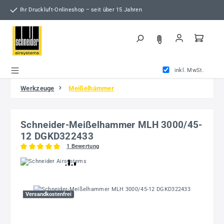
Zum Hauptinhalt springen
Ihr Druckluft-Onlineshop – seit über 15 Jahren
inkl. MwSt.
Werkzeuge
Meißelhämmer
Schneider-Meißelhammer MLH 3000/45-
12 DGKD322433
1 Bewertung
Durchschnittliche Bewertung von 5 von 5 Sternen
Bildergalerie überspringen
Versandkostenfrei