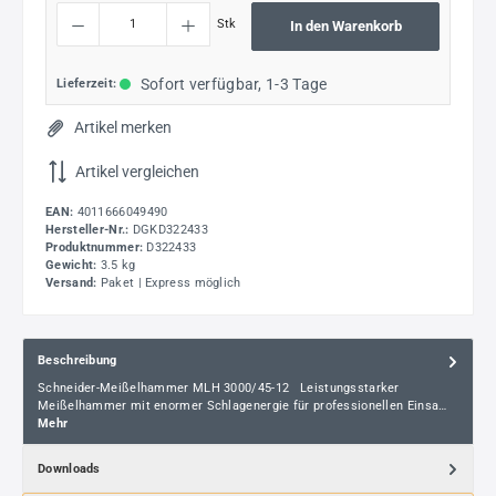
Produkt Anzahl: Gib den gewünschten Wert ein oder benutze die Schaltflächen um die
Stk
In den Warenkorb
Sofort verfügbar, 1-3 Tage
Lieferzeit:
Artikel merken
Artikel vergleichen
EAN:
4011666049490
Hersteller-Nr.:
DGKD322433
Produktnummer:
D322433
Gewicht:
3.5 kg
Versand:
Paket | Express möglich
Beschreibung
Schneider-Meißelhammer MLH 3000/45-12 Leistungsstarker
Meißelhammer mit enormer Schlagenergie für professionellen Einsa…
Mehr
Downloads