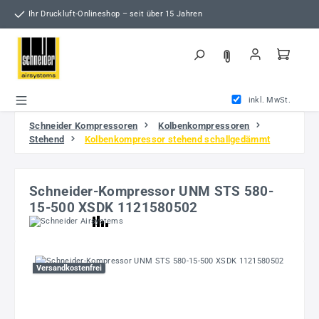
Zum Hauptinhalt springen
Ihr Druckluft-Onlineshop – seit über 15 Jahren
inkl. MwSt.
Schneider Kompressoren
Kolbenkompressoren
Stehend
Kolbenkompressor stehend schallgedämmt
Schneider-Kompressor UNM STS 580-
15-500 XSDK 1121580502
Bildergalerie überspringen
Versandkostenfrei