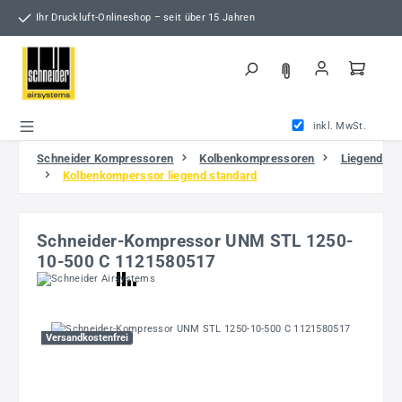
Zum Hauptinhalt springen
Ihr Druckluft-Onlineshop – seit über 15 Jahren
inkl. MwSt.
Schneider Kompressoren
Kolbenkompressoren
Liegend
Kolbenkomperssor liegend standard
Schneider-Kompressor UNM STL 1250-
10-500 C 1121580517
Bildergalerie überspringen
Versandkostenfrei