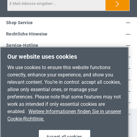
Shop Service
Rechtliche Hinweise
Service-Hotline
Our website uses cookies
Unsere Vorteile
We use cookies to ensure this website functions
Versandarten
correctly, enhance your experience, and show you
Zahlungsarten
relevant content. You’re in control: accept all cookies,
allow only essential ones, or manage your
Adresse
preferences. Please note that some features may not
Umweltschutz & Partnerschaft
work as intended if only essential cookies are
enabled.
Weitere Informationen finden Sie in unserer
Jetzt auf Social Media folgen!
Cookie-Richtlinie.
Facebook
Instagram
YouTube
LinkedIn
Xing
Accept all cookies