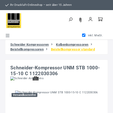
Zum Hauptinhalt springen
Ihr Druckluft-Onlineshop – seit über 15 Jahren
inkl. MwSt.
Schneider Kompressoren
Kolbenkompressoren
Beistellkompressoren
Beistellkompressor standard
Schneider-Kompressor UNM STB 1000-
15-10 C 1122030306
Bildergalerie überspringen
Versandkostenfrei