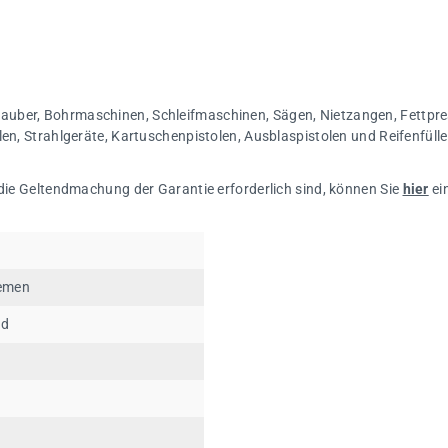
auber, Bohrmaschinen, Schleifmaschinen, Sägen, Nietzangen, Fettpre
len, Strahlgeräte, Kartuschenpistolen, Ausblaspistolen und Reifenfüll
 die Geltendmachung der Garantie erforderlich sind, können Sie
hier
ei
iemen
nd