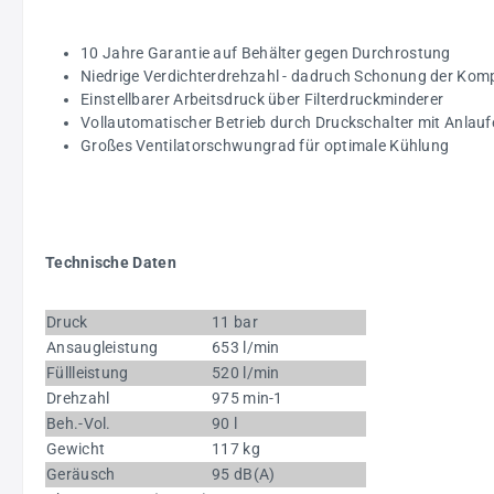
10 Jahre Garantie auf Behälter gegen Durchrostung
Niedrige Verdichterdrehzahl - dadruch Schonung der Komp
Einstellbarer Arbeitsdruck über Filterdruckminderer
Vollautomatischer Betrieb durch Druckschalter mit Anlau
Großes Ventilatorschwungrad für optimale Kühlung
Technische Daten
Druck
11 bar
Ansaugleistung
653 l/min
Füllleistung
520 l/min
Drehzahl
975 min-1
Beh.-Vol.
90 l
Gewicht
117 kg
Geräusch
95 dB(A)