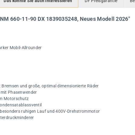
Das könnte Sie auch interessieren
DF Preisgarantie
Be
UNM 660-11-90 DX 1839035248, Neues Modell 2026"
rker Mobil-Allrounder
t Bremsen und große, optimal dimensionierte Räder
r mit Phasenwender
em Motorschutz
 Kondensatablassventil
ür besonders ruhigen Lauf und 400V-Drehstrommotor
lterdruckminderer