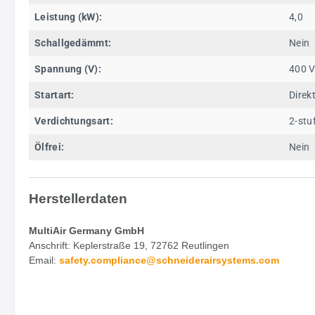
Leistung (kW):
4,0
Schallgedämmt:
Nein
Spannung (V):
400 
Startart:
Direk
Verdichtungsart:
2-stu
Ölfrei:
Nein
Herstellerdaten
MultiAir Germany GmbH
Anschrift: Keplerstraße 19, 72762 Reutlingen
Email:
safety.
compliance@schneiderairsystems.com