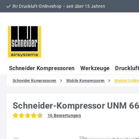
Ihr Druckluft-Onlineshop – seit über 15 Jahren
 Hauptinhalt springen
Zur Suche springen
Zur Hauptnavigation springen
Schneider Kompressoren
Werkzeuge
Druckluf
Schneider Kompressoren
Mobile Kompressoren
Mobile UniMa
Schneider-Kompressor UNM 66
16 Bewertungen
Durchschnittliche Bewertung von 4.56 von 5 Sternen