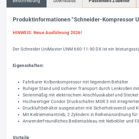
Beschreibung
Downloads
Passendes Zubehör
Produktinformationen "Schneider-Kompressor 
HINWEIS: Neue Ausführung 2026!
Der Schneider UniMaster UNM 660-11-90 DX ist ein leistungssta
Eigenschaften:
Fahrbarer Kolbenkompressor mit liegendem Behälter
Ruhiger Stand und sicherer Transport durch Lenkrollen mi
Serienmäßig mit elektrischem Anschlusskabel und Stecke
Hochwertiger Condor Druckschalter MDR 3 mit integriert
Druckluftbehälter ausgestattet mit Sicherheitsventil und
Mit Keilriemenantrieb, 2 Zylindern in Reihenanordnung f
Anwenderfreundliches Bedientableau mit Nebelöler und Fi
Vorteile