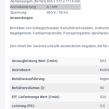
Abmessungen (BxTxH)
936 x 372 x 1115 mm
Antriebsleistung
4,1 kW
Spannung
400 V / 50 Hz
Anwendungen
Betreiben von Schlagschrauber, Ratschenschraubern, Drehschr
Nagelgeräten, Farbspritzpistolen, Putzspritzgeräte, Sprühpisto
Den Inhalt der Garantie und alle wesentlichen Angaben, die für
Ansaugleistung Wert (l/min):
653
Antriebsart:
Keilr
Behälterausführung:
liege
Behältervolumen (l):
90
Eff. Liefermenge Wert (l/min):
520
Leistung (PS):
5,5