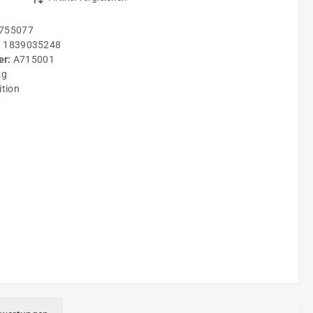
755077
:
1839035248
r:
A715001
kg
ition