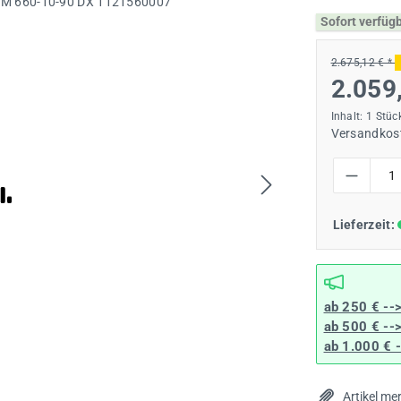
Sofort verfüg
2.675,12 € *
2.059
Inhalt:
1 Stüc
Versandkost
Produkt Anzah
Lieferzeit:
ab 250 € --
ab 500 € --
ab 1.000 € 
Artikel me