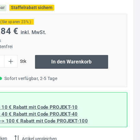
bar
Staffelrabatt sichern
(Sie sparen 23% )
,84 €
inkl. MwSt.
k
enfrei
l: Gib den gewünschten Wert ein oder benutze die Schaltflächen um die Anzahl
Stk
In den Warenkorb
Sofort verfügbar, 2-5 Tage
> 10 € Rabatt mit Code
PROJEKT-10
> 40 € Rabatt
mit Code
PROJEKT-40
--> 100 € Rabatt mit Code
PROJEKT-100
rken
Artikel vergleichen