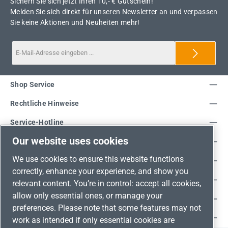
Sichern Sie sich jetzt Ihren 10,- € Gutschein!
Melden Sie sich direkt für unseren Newsletter an und verpassen
Sie keine Aktionen und Neuheiten mehr!
Shop Service
Rechtliche Hinweise
Service-Hotline
Our website uses cookies
Unsere Vorteile
We use cookies to ensure this website functions
Versandarten
correctly, enhance your experience, and show you
Zahlungsarten
relevant content. You’re in control: accept all cookies,
allow only essential ones, or manage your
Adresse
preferences. Please note that some features may not
Umweltschutz & Partnerschaft
work as intended if only essential cookies are