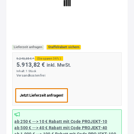
Lieferzeit anfragen
Staffelrabatt sichern
9.240,35 € *
(Sie sparen 36% )
5.913,82 €
inkl. MwSt.
Inhalt:
1 Stück
Versandkostenfrei
Jetzt Lieferzeit anfragen!
ab 250 € --> 10 € Rabatt mit Code
PROJEKT-10
ab 500 € --> 40 € Rabatt
mit Code
PROJEKT-40
ab 1.000 € --> 100 € Rabatt mit Code
PROJEKT-100