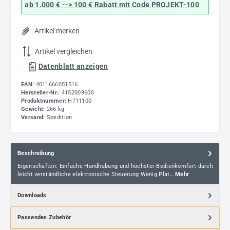
ab 1.000 € --> 100 € Rabatt mit Code
PROJEKT-100
Artikel merken
Artikel vergleichen
Datenblatt anzeigen
EAN:
4011666051516
Hersteller-Nr.:
4152009600
Produktnummer:
H711100
Gewicht:
266 kg
Versand:
Spedition
Beschreibung
Eigenschaften: Einfache Handhabung und höchster Bedienkomfort durch
leicht verständliche elektronische Steuerung Wenig Plat…
Mehr
Downloads
Passendes Zubehör