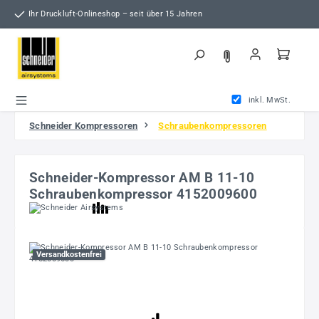
Zum Hauptinhalt springen
Ihr Druckluft-Onlineshop – seit über 15 Jahren
inkl. MwSt.
Schneider Kompressoren
Schraubenkompressoren
Schneider-Kompressor AM B 11-10
Schraubenkompressor 4152009600
Bildergalerie überspringen
Versandkostenfrei