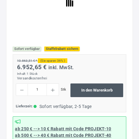
Sofort verfügbar
Staffelrabatt sichern
10.863,51 € *
(Sie sparen 36% )
6.952,65 €
inkl. MwSt.
Inhalt:
1 Stück
Versandkostenfrei
Produkt Anzahl: Gib den gewünschten Wert ein oder benutze die Schaltflächen um die
Stk
In den Warenkorb
Sofort verfügbar, 2-5 Tage
Lieferzeit:
ab 250 € --> 10 € Rabatt mit Code
PROJEKT-10
ab 500 € --> 40 € Rabatt
mit Code
PROJEKT-40