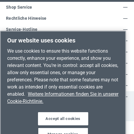
Shop Service
Rechtliche Hinweise
Service-Hotline
Our website uses cookies
Unsere Vorteile
We use cookies to ensure this website functions
Versandarten
correctly, enhance your experience, and show you
Zahlungsarten
relevant content. You’re in control: accept all cookies,
allow only essential ones, or manage your
Adresse
preferences. Please note that some features may not
Umweltschutz & Partnerschaft
work as intended if only essential cookies are
enabled.
Weitere Informationen finden Sie in unserer
Jetzt auf Social Media folgen!
Cookie-Richtlinie.
Facebook
Instagram
YouTube
LinkedIn
Xing
Accept all cookies