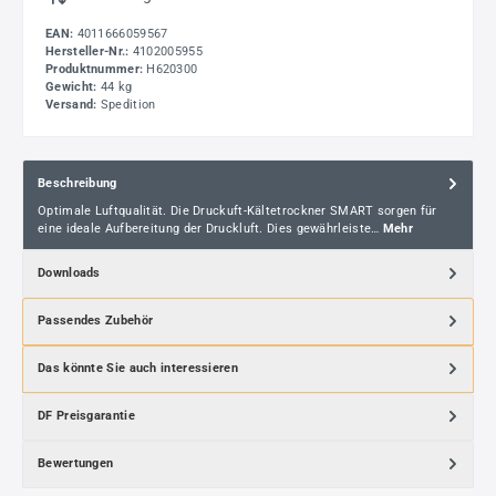
EAN:
4011666059567
Hersteller-Nr.:
4102005955
Produktnummer:
H620300
Gewicht:
44 kg
Versand:
Spedition
Beschreibung
Optimale Luftqualität. Die Druckuft-Kältetrockner SMART sorgen für
eine ideale Aufbereitung der Druckluft. Dies gewährleiste…
Mehr
Downloads
Passendes Zubehör
Das könnte Sie auch interessieren
DF Preisgarantie
Bewertungen