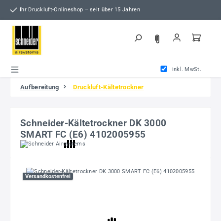
Zum Hauptinhalt springen
Ihr Druckluft-Onlineshop – seit über 15 Jahren
inkl. MwSt.
Aufbereitung
Druckluft-Kältetrockner
Schneider-Kältetrockner DK 3000
SMART FC (E6) 4102005955
Bildergalerie überspringen
Versandkostenfrei