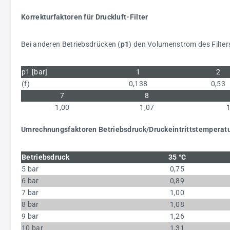
Korrekturfaktoren für Druckluft-Filter
Bei anderen Betriebsdrücken (
p1
) den Volumenstrom des Filter
p1 [bar]
1
2
(f)
0,138
0,53
7
8
1,00
1,07
Umrechnungsfaktoren Betriebsdruck/Druckeintrittstemperatu
Betriebsdruck
35 °C
5 bar
0,75
6 bar
0,89
7 bar
1,00
8 bar
1,08
9 bar
1,26
10 bar
1,31