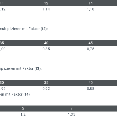
11
12
14
1,12
1,14
1,18
ltiplizieren mit Faktor (
f2
):
35
40
45
1,00
0,85
0,75
lizieren mit Faktor (
f3
):
30
35
40
0,96
0,92
0,88
n mit Faktor (
f4
)
5
7
1,2
1,35