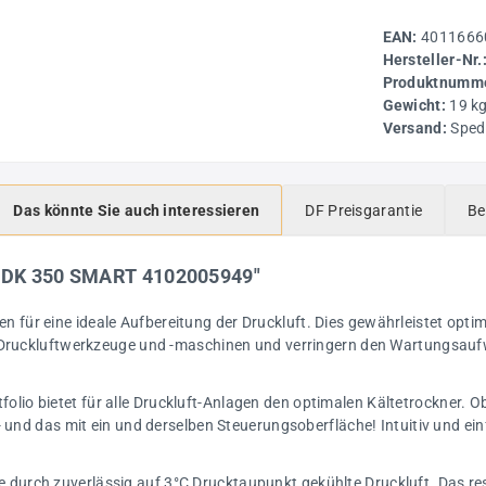
EAN:
4011666
Hersteller-Nr.
Produktnumme
Gewicht:
19 k
Versand:
Sped
Das könnte Sie auch interessieren
DF Preisgarantie
Be
r DK 350 SMART 4102005949"
n für eine ideale Aufbereitung der Druckluft. Dies gewährleistet opti
r Druckluftwerkzeuge und -maschinen und verringern den Wartungsauf
lio bietet für alle Druckluft-Anlagen den optimalen Kältetrockner. Ob
- und das mit ein und derselben Steuerungsoberfläche! Intuitiv und ein
 durch zuverlässig auf 3°C Drucktaupunkt gekühlte Druckluft. Das res