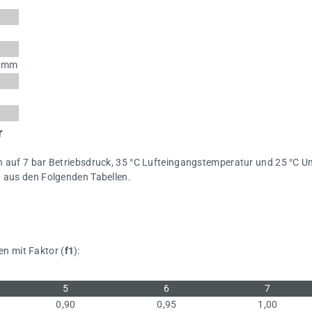
0 mm
r
ich auf 7 bar Betriebsdruck, 35 °C Lufteingangstemperatur und 25 °
n aus den Folgenden Tabellen.
n mit Faktor (
f1
):
5
6
7
0,90
0,95
1,00