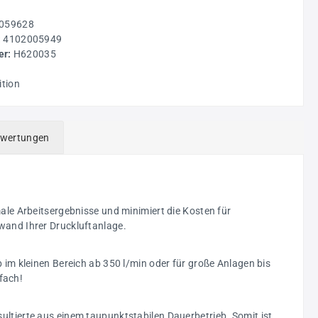
059628
:
4102005949
r:
H620035
g
ition
wertungen
male Arbeitsergebnisse und minimiert die Kosten für
wand Ihrer Druckluftanlage.
 im kleinen Bereich ab 350 l/min oder für große Anlagen bis
fach!
ultierte aus einem taupunktstabilen Dauerbetrieb. Somit ist