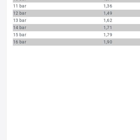
11 bar
1,36
12 bar
1,49
13 bar
1,62
14 bar
1,71
15 bar
1,79
16 bar
1,90