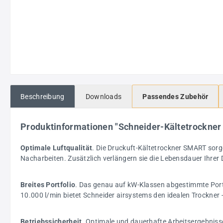
Beschreibung
Downloads
Passendes Zubehör
Produktinformationen "Schneider-Kältetrockne
Optimale Luftqualität
. Die Druckuft-Kältetrockner SMART sorge
Nacharbeiten. Zusätzlich verlängern sie die Lebensdauer Ihre
Breites Portfolio
. Das genau auf kW-Klassen abgestimmte Portfo
10.000 l/min bietet Schneider airsystems den idealen Trockner 
Betriebssicherheit
. Optimale und dauerhafte Arbeitsergebnisse