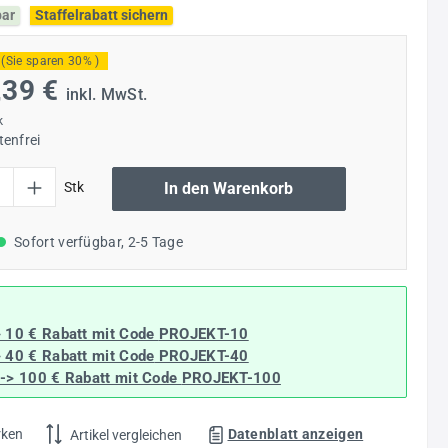
bar
Staffelrabatt sichern
(Sie sparen 30% )
,39 €
inkl. MwSt.
k
enfrei
l: Gib den gewünschten Wert ein oder benutze die Schaltflächen um die Anzahl
Stk
In den Warenkorb
Sofort verfügbar, 2-5 Tage
> 10 € Rabatt mit Code
PROJEKT-10
> 40 € Rabatt
mit Code
PROJEKT-40
--> 100 € Rabatt mit Code
PROJEKT-100
rken
Datenblatt anzeigen
Artikel vergleichen