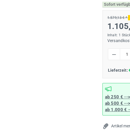
Sofort verfüg
1.579,13 € *
1.105
Inhalt:
1 Stüc
Versandkost
Produkt Anzah
Lieferzeit:
ab 250 € --
ab 500 € --
ab 1.000 € 
Artikel me