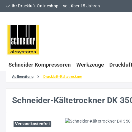
Ihr Druckluft-Onlineshop – seit über 15 Jahren
 Hauptinhalt springen
Zur Suche springen
Zur Hauptnavigation springen
Schneider Kompressoren
Werkzeuge
Druckluf
Aufbereitung
Druckluft-Kältetrockner
Schneider-Kältetrockner DK 
Bildergalerie überspringen
Versandkostenfrei