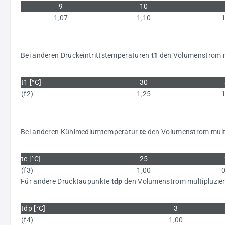
9
10
1,07
1,10
Bei anderen Druckeintrittstemperaturen
t1
den Volumenstrom mu
t1 [°C]
30
(f2)
1,25
Bei anderen Kühlmediumtemperatur
tc
den Volumenstrom multip
tc [°C]
25
(f3)
1,00
Für andere Drucktaupunkte
tdp
den Volumenstrom multipluziere
tdp [°C]
3
(f4)
1,00