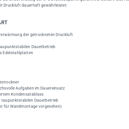
t Druckluft dauerhaft gewährleistet.
ART
ererwärmung der getrockneten Druckluft
taupunktstabilen Dauerbetrieb
 Edelstahlplatten
ltetrockner
uchsvolle Aufgaben im Dauereinsatz
uertem Kondensatablass
 taupunktstabilen Dauerbetrieb
cht für Wandmontage vorgesehen)