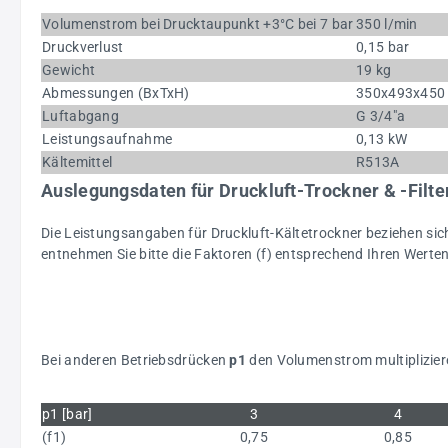
Volumenstrom bei Drucktaupunkt +3°C bei 7 bar
350 l/min
Druckverlust
0,15 bar
Gewicht
19 kg
Abmessungen (BxTxH)
350x493x45
Luftabgang
G 3/4"a
Leistungsaufnahme
0,13 kW
Kältemittel
R513A
Auslegungsdaten für Druckluft-Trockner & -Filte
Die Leistungsangaben für Druckluft-Kältetrockner beziehen s
entnehmen Sie bitte die Faktoren (f) entsprechend Ihren Werte
Bei anderen Betriebsdrücken
p1
den Volumenstrom multipliziere
p1 [bar]
3
4
(f1)
0,75
0,85