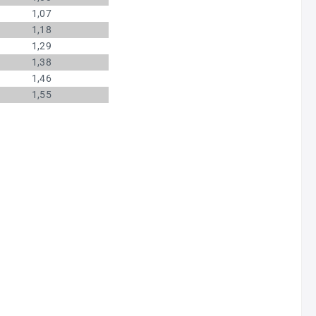
1,07
1,18
1,29
1,38
1,46
1,55