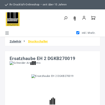
Zum Hauptinhalt springen
Ihr Druckluft-Onlineshop – seit über 15 Jahren
inkl. MwSt.
Zubehör
Druckschalter
Ersatzhaube EH 2 DGKB270019
Bildergalerie überspringen