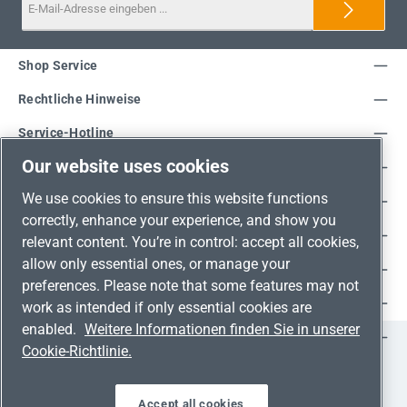
Shop Service
Rechtliche Hinweise
Service-Hotline
Our website uses cookies
Unsere Vorteile
We use cookies to ensure this website functions
Versandarten
correctly, enhance your experience, and show you
Zahlungsarten
relevant content. You’re in control: accept all cookies,
allow only essential ones, or manage your
Adresse
preferences. Please note that some features may not
Umweltschutz & Partnerschaft
work as intended if only essential cookies are
enabled.
Weitere Informationen finden Sie in unserer
Jetzt auf Social Media folgen!
Cookie-Richtlinie.
Facebook
Instagram
YouTube
LinkedIn
Xing
Accept all cookies