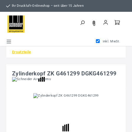
Zum Hauptinhalt springen
Ihr Druckluft-Onlineshop – seit über 15 Jahren
inkl. MwSt.
Ersatzteile
Zylinderkopf ZK G461299 DGKG461299
Bildergalerie überspringen