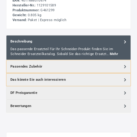
EAN:
4011666010674
Hersteller-Nr.:
1129101589
Produktnummer:
G461299
Gewicht:
0.805 kg
Versand:
Paket | Express möglich
Beschreibung
Das passende Ersatzteil für Ihr Schneider-Produkt finden Sie im
Schneider Ersatzteilkatalog. Sobald Sie das richtige Ersatzt…
Mehr
Passendes Zubehör
Das könnte Sie auch interessieren
DF Preisgarantie
Bewertungen