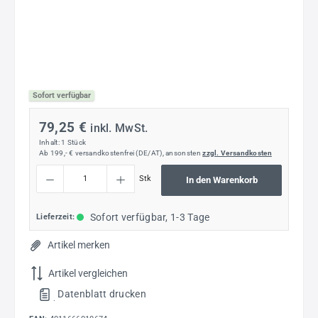
Sofort verfügbar
79,25 €
inkl. MwSt.
Inhalt:
1 Stück
Ab 199,- € versandkostenfrei (DE/AT), ansonsten
zzgl. Versandkosten
Produkt Anzahl: Gib den gewünschten Wert ein oder benutze die Schaltflächen um die
Stk
In den Warenkorb
Sofort verfügbar, 1-3 Tage
Lieferzeit:
Artikel merken
Artikel vergleichen
Datenblatt drucken
.