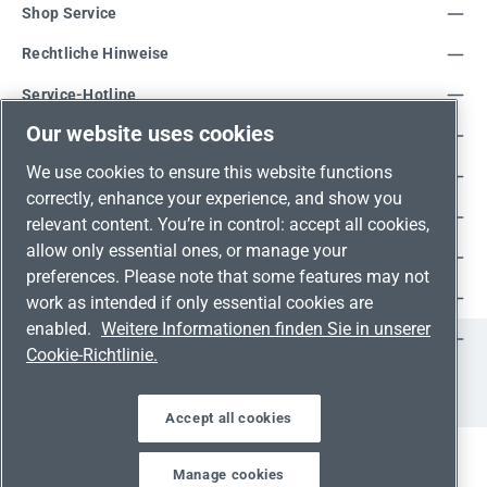
Shop Service
Rechtliche Hinweise
Service-Hotline
Our website uses cookies
Unsere Vorteile
We use cookies to ensure this website functions
Versandarten
correctly, enhance your experience, and show you
Zahlungsarten
relevant content. You’re in control: accept all cookies,
allow only essential ones, or manage your
Adresse
preferences. Please note that some features may not
Umweltschutz & Partnerschaft
work as intended if only essential cookies are
enabled.
Weitere Informationen finden Sie in unserer
Jetzt auf Social Media folgen!
Cookie-Richtlinie.
Facebook
Instagram
YouTube
LinkedIn
Xing
Accept all cookies
Manage cookies
Alle Preise inkl. gesetzl. Mehrwertsteuer zzgl.
Versandkosten