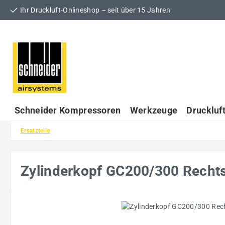
Ihr Druckluft-Onlineshop – seit über 15 Jahren
 Hauptinhalt springen
Zur Suche springen
Zur Hauptnavigation springen
Schneider Kompressoren
Werkzeuge
Druckluf
Ersatzteile
Zylinderkopf GC200/300 Rech
Bildergalerie überspringen