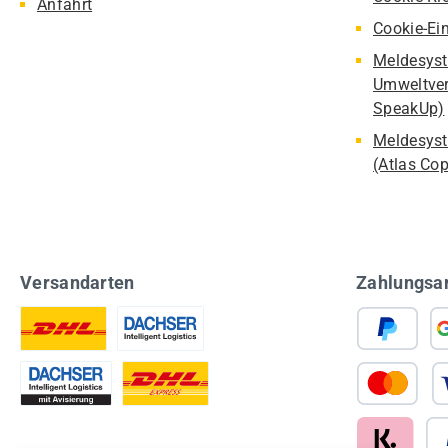
Anfahrt
Cookie-Ei
Meldesyst
Umweltver
SpeakUp)
Meldesyst
(Atlas Co
Versandarten
Zahlungsa