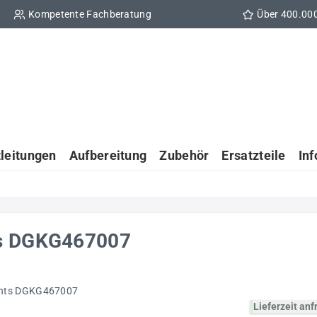
Kompetente Fachberatung
Über 400.00
tleitungen
Aufbereitung
Zubehör
Ersatzteile
In
ts DGKG467007
Lieferzeit an