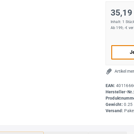
35,19
Inhalt:
1 Stüc
Ab 199,- € ve
Je
Artikel me
EAN:
4011666
Hersteller-Nr.
Produktnumme
Gewicht:
0.25
Versand:
Pake