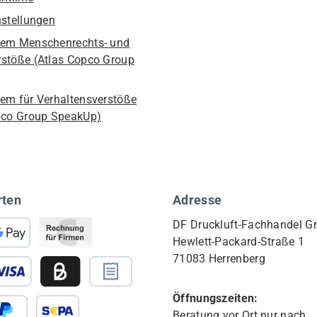
nstellungen
em Menschenrechts- und
stöße (Atlas Copco Group
em für Verhaltensverstöße
pco Group SpeakUp)
rten
Adresse
DF Druckluft-Fachhandel 
Hewlett-Packard-Straße 1
71083 Herrenberg
Öffnungszeiten:
Beratung vor Ort nur nach