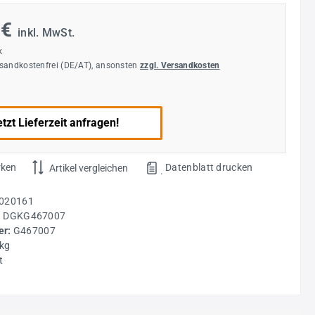
 €
inkl. MwSt.
k
rsandkostenfrei (DE/AT), ansonsten
zzgl. Versandkosten
tzt Lieferzeit anfragen!
rken
Datenblatt drucken
Artikel vergleichen
.
020161
:
DGKG467007
r:
G467007
 kg
t