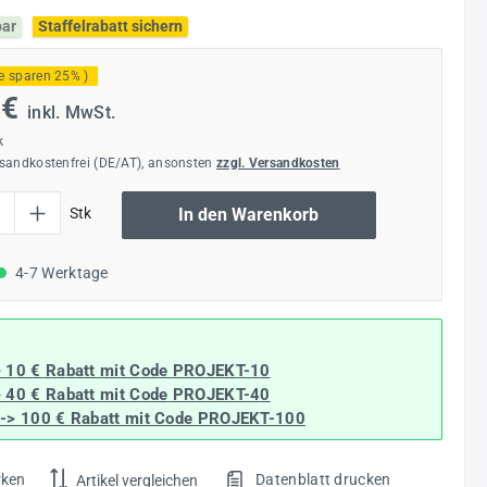
bar
Staffelrabatt sichern
ie sparen 25% )
 €
inkl. MwSt.
k
rsandkostenfrei (DE/AT), ansonsten
zzgl. Versandkosten
l: Gib den gewünschten Wert ein oder benutze die Schaltflächen um die Anzahl
Stk
In den Warenkorb
4-7 Werktage
> 10 € Rabatt mit Code
PROJEKT-10
> 40 € Rabatt
mit Code
PROJEKT-40
--> 100 € Rabatt mit Code
PROJEKT-100
rken
Datenblatt drucken
Artikel vergleichen
.