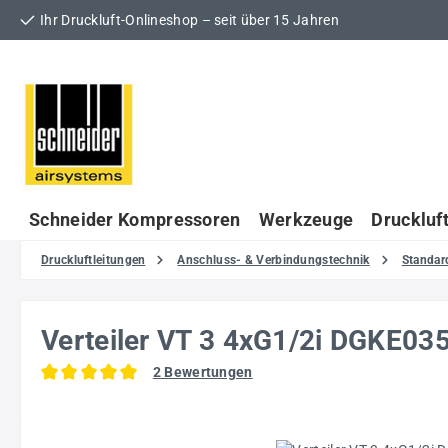
Ihr Druckluft-Onlineshop – seit über 15 Jahren
 Hauptinhalt springen
Zur Suche springen
Zur Hauptnavigation springen
Schneider Kompressoren
Werkzeuge
Druckluf
Druckluftleitungen
Anschluss- & Verbindungstechnik
Standar
Verteiler VT 3 4xG1/2i DGKE03
2 Bewertungen
Durchschnittliche Bewertung von 5 von 5 Sternen