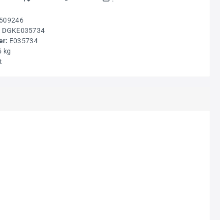
509246
:
DGKE035734
r:
E035734
5 kg
t