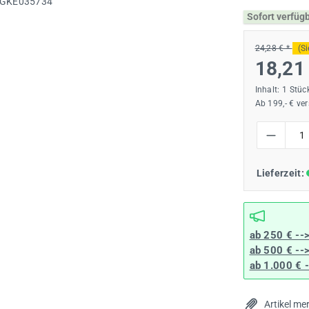
Sofort verfüg
24,28 € *
(S
18,21
Inhalt:
1 Stüc
Ab 199,- € ve
Produkt Anzah
Lieferzeit:
ab 250 € --
ab 500 € --
ab 1.000 € 
Artikel me