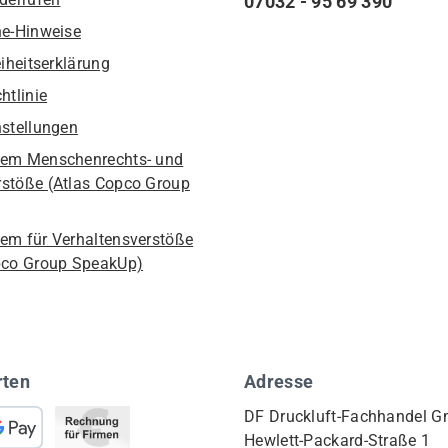
07032 - 95 69 390
he-Hinweise
eiheitserklärung
htlinie
nstellungen
em Menschenrechts- und
stöße (Atlas Copco Group
em für Verhaltensverstöße
pco Group SpeakUp)
rten
Adresse
DF Druckluft-Fachhandel 
Hewlett-Packard-Straße 1