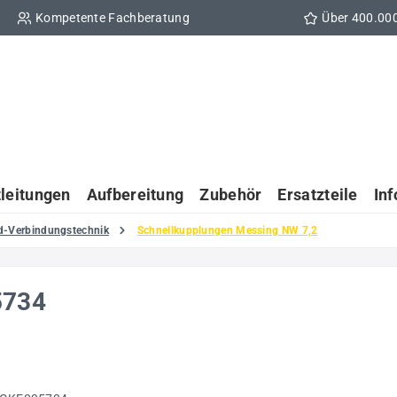
Kompetente Fachberatung
Über 400.00
tleitungen
Aufbereitung
Zubehör
Ersatzteile
In
d-Verbindungstechnik
Schnellkupplungen Messing NW 7,2
5734