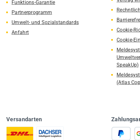
Funktions-Garantie
Rechntlic
Partnerprogramm
Barrierefr
Umwelt- und Sozialstandards
Cookie-Ric
Anfahrt
Cookie-Ei
Meldesyst
Umweltver
SpeakUp)
Meldesyst
(Atlas Co
Versandarten
Zahlungsa