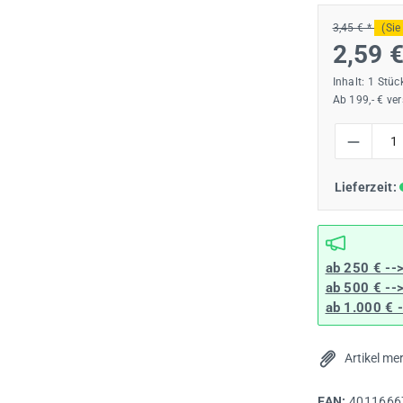
3,45 € *
(Sie
2,59 
Inhalt:
1 Stüc
Ab 199,- € ve
Produkt Anzah
Lieferzeit:
ab 250 € --
ab 500 € --
ab 1.000 € 
Artikel me
EAN:
4011666