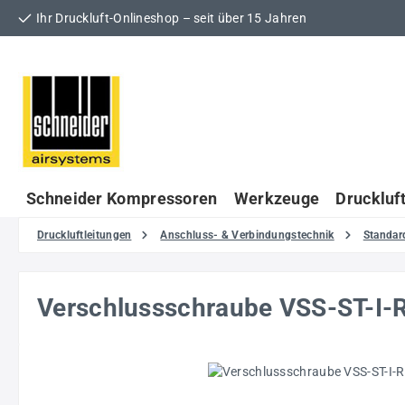
Ihr Druckluft-Onlineshop – seit über 15 Jahren
 Hauptinhalt springen
Zur Suche springen
Zur Hauptnavigation springen
Schneider Kompressoren
Werkzeuge
Druckluf
Druckluftleitungen
Anschluss- & Verbindungstechnik
Standar
Verschlussschraube VSS-ST-I
Bildergalerie überspringen