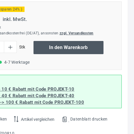
 sparen 24% )
€
inkl. MwSt.
k
rsandkostenfrei (DE/AT), ansonsten
zzgl. Versandkosten
l: Gib den gewünschten Wert ein oder benutze die Schaltflächen um die Anzahl
Stk
In den Warenkorb
4-7 Werktage
> 10 € Rabatt mit Code
PROJEKT-10
> 40 € Rabatt
mit Code
PROJEKT-40
--> 100 € Rabatt mit Code
PROJEKT-100
rken
Datenblatt drucken
Artikel vergleichen
.
700810