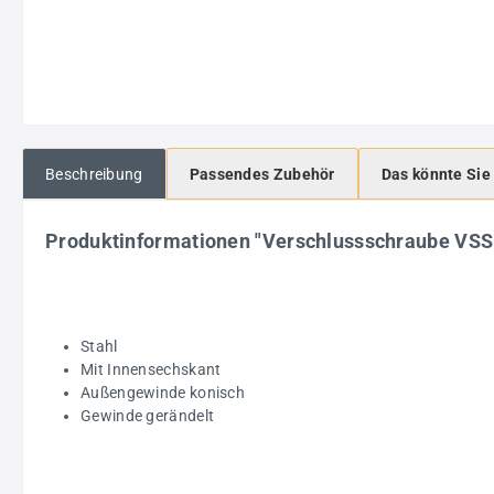
Beschreibung
Passendes Zubehör
Das könnte Sie
Produktinformationen "Verschlussschraube VS
Stahl
Mit Innensechskant
Außengewinde konisch
Gewinde gerändelt