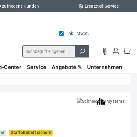
0 zufriedene Kunden
Ersatzteil-Service
inkl. MwSt.
fo-Center
Service
Angebote %
Unternehmen
bar
Staffelrabatt sichern