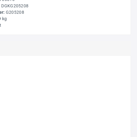
:
DGKG205208
r:
G205208
9 kg
t