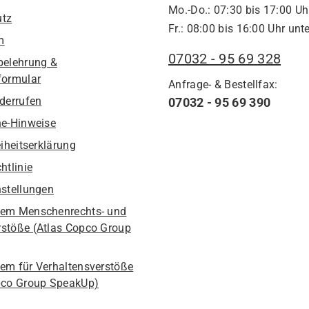
Mo.-Do.: 07:30 bis 17:00 Uh
utz
Fr.: 08:00 bis 16:00 Uhr unte
m
07032 - 95 69 328
belehrung &
formular
Anfrage- & Bestellfax:
iderrufen
07032 - 95 69 390
he-Hinweise
eiheitserklärung
htlinie
nstellungen
em Menschenrechts- und
stöße (Atlas Copco Group
em für Verhaltensverstöße
pco Group SpeakUp)