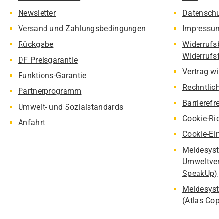
Newsletter
Datensch
Versand und Zahlungsbedingungen
Impressu
Rückgabe
Widerrufs
Widerrufs
DF Preisgarantie
Vertrag w
Funktions-Garantie
Rechntlic
Partnerprogramm
Barrierefr
Umwelt- und Sozialstandards
Cookie-Ric
Anfahrt
Cookie-Ei
Meldesyst
Umweltver
SpeakUp)
Meldesyst
(Atlas Co